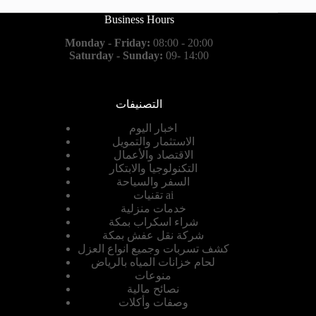
Business Hours
Monday - Friday:
08:00 - 20:00
Saturday - Sunday:
09- 14:00
التصنيفات
اخبار اليوم
الاستثمار والتمويل
الاقتصاد والأعمال
التكنولوجيا والابتكار
السفر والسياحة
تقنيات ai
خدمات منزلية
شراء اسكراب بمكة
شركة نقل عفش بمكة
كشف تسربات وجميع انواع العزل
لحام خزانات المياه بالرياض
منوعات
نصائح مالية
وصفات وأكلات