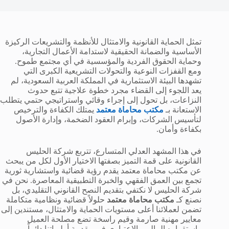
تمثل الحماية القانونية والامتثال للأنظمة والتشريعات الركيزة
الأساسية والضمانة الحقيقية لاستدامة الأعمال التجارية،
وحماية الحقوق الفردية والمؤسسية في أي مجتمع طموح.
ومع القفزات النوعية والتحولات التشريعية الكبرى التي
تشهدها البيئة الاستثمارية في المملكة العربية السعودية، لم
يعد اللجوء إلى القضاء مجرد خطوة علاجية تتبع حدوث
النزاعات، بل تحول إلى إجراء وقائي واستراتيجي حتمي يتطلب
الاستعانة بـ
مكتب محاماة معتمد
يمتلك الكفاءة والترخيص
لتأسيس الشركات، وإبرام العقود الضخمة، وإدارة الأصول
بكفاءة وأمان.
في هذا المشهد العدلي المتسارع، تتربع شركة الحليس
القانونية على قمة التميز بصفتها الاختيار الأول لكل من يبحث
عن مكتب محاماة معتمد يقدم رؤية قضائية واستشارية ثورية
تجمع بين العمق الفقهي والخبرة التطبيقية المعاصرة. نحن في
شركة الحليس لا نكتفي بتقديم النصح القانوني التقليدي، بل
نصنع كـ
مكتب محاماة معتمد
حلولاً قضائية ونظامية متكاملة
تضمن لعملائنا أعلى مستويات الحماية والامتثال، مستندين إلى
معايير مهنية صارمة وقيم راسخة تضع مصلحة العميل
واستقراره المالي والاعتباري في مقدمة أولوياتنا دائماً.