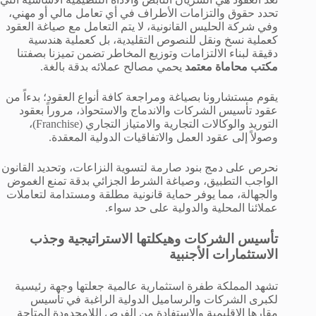
تحدد حقوق والتزامات الأطراف في أي تعامل مالي أو مهني،
وفي شركة الحليس القانونية، لا يتم التعامل مع صياغة العقود
كعملية نسخ ونقل للنصوص التقليدية، بل كعملية هندسية
دقيقة لبناء الالتزامات وتوزيع المخاطر تضمن تميزنا بصفتنا
مكتب محاماة معتمد
يحمي مصالح عملائه بدقة بالغة.
يقوم مستشارونا بصياغة ومراجعة كافة أنواع العقود؛ بدءاً من
عقود تأسيس الشركات والاندماج والاستحواذ، مروراً بعقود
التوريد والوكالات التجارية والامتياز التجاري (Franchise)،
وصولاً إلى عقود العمل والاتفاقيات الدولية المعقدة.
نحرص على دمج بنود صارمة لتسوية النزاعات، وتحديد القانون
الواجب التطبيق، وصياغة الشرط الجزائي بدقة تمنع الغموض
والجهالة، مما يوفر حماية قانونية مطلقة ومستدامة لتعاملات
عملائنا المحلية والدولية على حد سواء.
تأسيس الشركات وهيكلتها الاستراتيجية وجذب
الاستثمارات الأجنبية
تشهد المملكة طفرة استثمارية عالمية جعلتها وجهة رئيسية
لكبرى الشركات والرساميل الدولية الراغبة في تأسيس
مقارها الإقليمية والاستفادة من الفرص اللامحدودة المتاحة