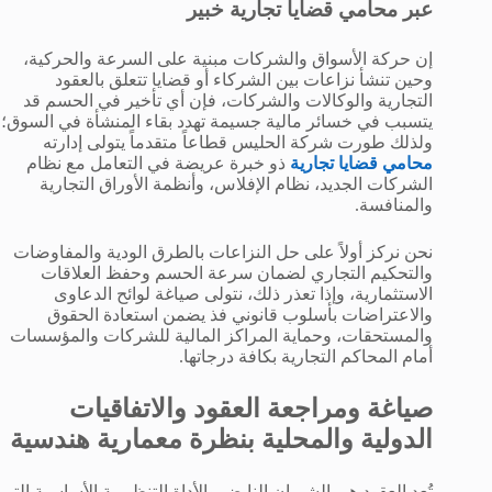
عبر محامي قضايا تجارية خبير
إن حركة الأسواق والشركات مبنية على السرعة والحركية،
وحين تنشأ نزاعات بين الشركاء أو قضايا تتعلق بالعقود
التجارية والوكالات والشركات، فإن أي تأخير في الحسم قد
يتسبب في خسائر مالية جسيمة تهدد بقاء المنشأة في السوق؛
ولذلك طورت شركة الحليس قطاعاً متقدماً يتولى إدارته
محامي قضايا تجارية
ذو خبرة عريضة في التعامل مع نظام
الشركات الجديد، نظام الإفلاس، وأنظمة الأوراق التجارية
والمنافسة.
نحن نركز أولاً على حل النزاعات بالطرق الودية والمفاوضات
والتحكيم التجاري لضمان سرعة الحسم وحفظ العلاقات
الاستثمارية، وإذا تعذر ذلك، نتولى صياغة لوائح الدعاوى
والاعتراضات بأسلوب قانوني فذ يضمن استعادة الحقوق
والمستحقات، وحماية المراكز المالية للشركات والمؤسسات
أمام المحاكم التجارية بكافة درجاتها.
صياغة ومراجعة العقود والاتفاقيات
الدولية والمحلية بنظرة معمارية هندسية
تُعد العقود هي الشريان النابض والأداة التنظيمية الأساسية التي