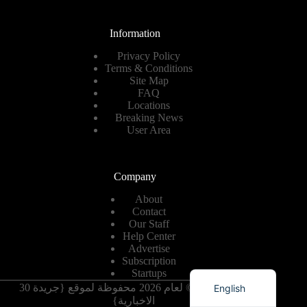
Information
Privacy Policy
Terms & Conditions
Site Map
FAQ
Locations
Breaking News
User Area
Company
About
Contact
Our Staff
Help Center
Advertise
Subscription
Romanian
Startups
حقوق النشر © لعام 2026 محفوظة لموقع {جريدة 30
English
الاخبارية}