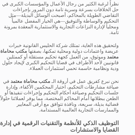
نظراً لرغبة الكثير من رجال الأعمال والمؤسسات الكبرى في
حل الخلافات بسرعة وسرية تامة دون المرور بإجراءات
التقاضي الطويلة بالمحاكم، أصبحت الوسائل البديلة—مثل
التحكيم والوساطة والتوفيق—هي الخيار المفضل عالمياً
ومحلياً لإدارة النزاعات التجارية والاستثمارية المعقدة بمرونة
تامة.
ولتحقيق هذه الغاية، تمتلك شركة الحليس القانونية خبرات
عريضة واعتمادات دولية ومحلية تمكنها، بصفتها
مكتب محاماة
معتمد
وموثوق، من العمل كجهة تحكيم مستقلة أو كممثلين
قانونيين لأحد الأطراف في قضايا التحكيم الكبرى لإيجاد حلول
ودية ونظامية حاسمة تحمي استثمارات العملاء.
نحن نبرع كفريق عمل في أروقة الـ
مكتب محاماة معتمد
في
صياغة مشارطات التحكيم، اختيار المحكمين الأكفاء، وإدارة
جلسات التحكيم وصياغة أحكام التحكيم وإجراءات تنفيذها أو
الطعن ببطلانها أمام المحاكم المختصة، مما يوفر لعملائنا حلولاً
قضائية بديلة، سريعة، ونافذة تتوافق مع أرقى المعايير
والممارسات التجارية العالمية المستدامة.
التوظيف الذكي للأنظمة والتقنيات الرقمية في إدارة
القضايا والاستشارات