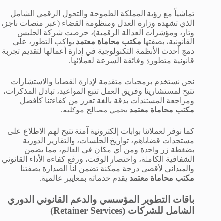
تماشياً مع رؤية المملكة الطموحة والتحول الرقمي الشامل
الذي تشهده وزارة العدل ومنظومة القضاء (عبر منصات ناجز،
وتار، ومؤشرات العدالة الرقمية)، حرصت شركة الحليس
القانونية، بصفتها
مكتب محاماة معتمد
يواكب التطور، على
دمج أحدث الأنظمة التكنولوجية في إدارة أعمالها لتقديم تجربة
قانونية متطورة وفائقة السرعة لعملائها.
نحن نستخدم برمجيات متقدمة لإدارة القضايا والاستشارات
تتيح لمستشارينا وفريق العمل تتبع المواعيد، تبادل المذكرات،
ومراجعة المستندات بدقة بالغة تعزز من كفاءتنا كأفضل
مكتب محاماة معتمد
يحمي مصالح موكليه.
كما نوفر لعملائنا بوابات إلكترونية آمنة تتيح لهم الاطلاع على
مستجدات قضاياهم، تواريخ الجلسات، والتقارير الدورية
بضغطة زر واحدة ومن أي مكان في العالم، مما يضمن
الشفافية الكاملة، واختصار الوقت، ورفع كفاءة الأداء القانوني
والميداني لأقصى درجة ممكنة تضمن لنا الصدارة بصفتنا
مكتب محاماة معتمد
يقدم خدماته بمعايير عالمية.
باقات التطوير المؤسسي والدعم القانوني الدوري
الشامل للشركات (Retainer Services)