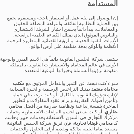
المستدامة
إن الوصول إلى بيئة عمل أو استثمار ناجحة ومستقرة تجمع
بين الحماية النظامية الفائقة، والنزاهة المطلقة للحقوق
والمعاملات، يبدأ دائماً بحسن اختيار الشريك الاستشاري
والقانوني الموثوق الذي يمتلك الكفاءة العلمية الراسخة،
الأدوات التقنية الحديثة، والرؤية القضائية المتطورة لترجمة
الأنظمة واللوائح بدقة متناهية على أرض الواقع.
ستبقى شركة الحليس القانونية دائماً هي الاسم المبرز والوجهة
الأولى في عالم المحاماة والاستشارات القانونية بالمملكة،
متفوقة برؤيتها الشاملة وخبراتها النوعية المتعددة.
سواء كنت تبحث عن التميز والتعامل الموثوق مع
مكتب
محاماة معتمد
يمتلك التراخيص الرسمية والخبرة الميدانية
لإدارة شؤونك القانونية بالكامل، أو كنت ترغب في حماية
وتأمين أصولك العقارية وإبرام عقود المقاولات والتطوير
الفاخرة بلمسة إبداعية ونظامية صارمة من أفضل
محامي
عقاري
، أو كنت تسعى لحسم النزاعات الاستثمارية وحماية
مركزك التجاري في السوق بالاستعانة بخدمات خبير وحاسم
كـ
محامي قضايا تجارية
، فإن فريق شركة الحليس القانونية
مستعد تماماً لتلبية ندائكم وتقديم أرقى الحلول والخدمات