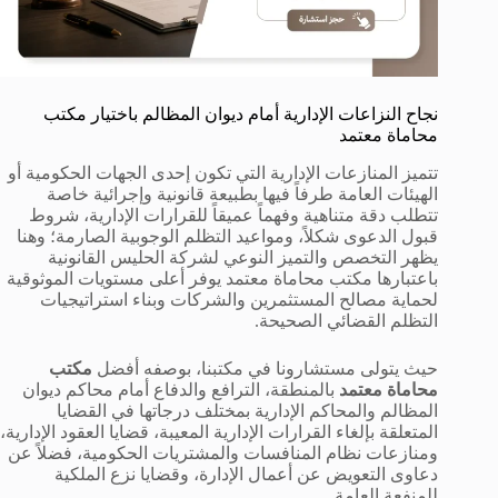
نجاح النزاعات الإدارية أمام ديوان المظالم باختيار مكتب
محاماة معتمد
تتميز المنازعات الإدارية التي تكون إحدى الجهات الحكومية أو
الهيئات العامة طرفاً فيها بطبيعة قانونية وإجرائية خاصة
تتطلب دقة متناهية وفهماً عميقاً للقرارات الإدارية، شروط
قبول الدعوى شكلاً، ومواعيد التظلم الوجوبية الصارمة؛ وهنا
يظهر التخصص والتميز النوعي لشركة الحليس القانونية
باعتبارها مكتب محاماة معتمد يوفر أعلى مستويات الموثوقية
لحماية مصالح المستثمرين والشركات وبناء استراتيجيات
التظلم القضائي الصحيحة.
حيث يتولى مستشارونا في مكتبنا، بوصفه أفضل
مكتب
محاماة معتمد
بالمنطقة، الترافع والدفاع أمام محاكم ديوان
المظالم والمحاكم الإدارية بمختلف درجاتها في القضايا
المتعلقة بإلغاء القرارات الإدارية المعيبة، قضايا العقود الإدارية،
ومنازعات نظام المنافسات والمشتريات الحكومية، فضلاً عن
دعاوى التعويض عن أعمال الإدارة، وقضايا نزع الملكية
للمنفعة العامة.