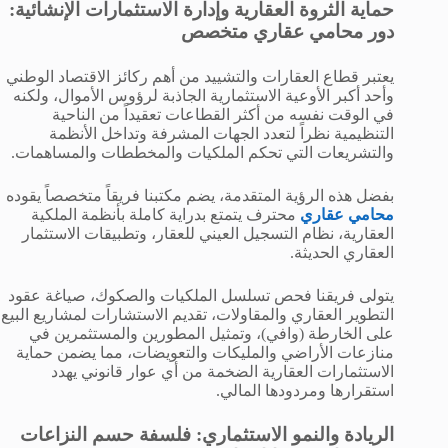
حماية الثروة العقارية وإدارة الاستثمارات الإنشائية:
دور محامي عقاري متخصص
يعتبر قطاع العقارات والتشييد من أهم ركائز الاقتصاد الوطني
وأحد أكبر الأوعية الاستثمارية الجاذبة لرؤوس الأموال، ولكنه
في الوقت نفسه من أكثر القطاعات تعقيداً من الناحية
التنظيمية نظراً لتعدد الجهات المشرفة وتداخل الأنظمة
والتشريعات التي تحكم الملكيات والمخططات والمساهمات.
بفضل هذه الرؤية المتقدمة، يضم مكتبنا فريقاً متخصصاً يقوده
محامي عقاري
محترف يتمتع بدراية كاملة بأنظمة الملكية
العقارية، نظام التسجيل العيني للعقار، وتطبيقات الاستثمار
العقاري الحديثة.
يتولى فريقنا فحص تسلسل الملكيات والصكوك، صياغة عقود
التطوير العقاري والمقاولات، تقديم الاستشارات لمشاريع البيع
على الخارطة (وافي)، وتمثيل المطورين والمستثمرين في
منازعات الأراضي والمليكات والتعويضات، مما يضمن حماية
الاستثمارات العقارية الضخمة من أي عوار قانوني يهدد
استقرارها ومردودها المالي.
الريادة والنمو الاستثماري: فلسفة حسم النزاعات