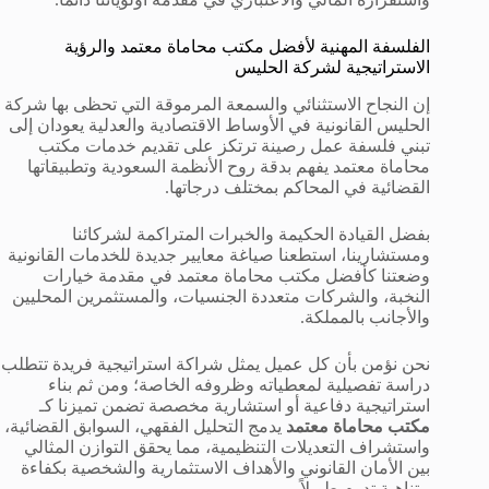
الفلسفة المهنية لأفضل مكتب محاماة معتمد والرؤية
الاستراتيجية لشركة الحليس
إن النجاح الاستثنائي والسمعة المرموقة التي تحظى بها شركة
الحليس القانونية في الأوساط الاقتصادية والعدلية يعودان إلى
تبني فلسفة عمل رصينة ترتكز على تقديم خدمات مكتب
محاماة معتمد يفهم بدقة روح الأنظمة السعودية وتطبيقاتها
القضائية في المحاكم بمختلف درجاتها.
بفضل القيادة الحكيمة والخبرات المتراكمة لشركائنا
ومستشارينا، استطعنا صياغة معايير جديدة للخدمات القانونية
وضعتنا كأفضل مكتب محاماة معتمد في مقدمة خيارات
النخبة، والشركات متعددة الجنسيات، والمستثمرين المحليين
والأجانب بالمملكة.
نحن نؤمن بأن كل عميل يمثل شراكة استراتيجية فريدة تتطلب
دراسة تفصيلية لمعطياته وظروفه الخاصة؛ ومن ثم بناء
استراتيجية دفاعية أو استشارية مخصصة تضمن تميزنا كـ
مكتب محاماة معتمد
يدمج التحليل الفقهي، السوابق القضائية،
واستشراف التعديلات التنظيمية، مما يحقق التوازن المثالي
بين الأمان القانوني والأهداف الاستثمارية والشخصية بكفاءة
متناهية تدوم طويلاً.