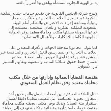
يدمر الهوية التجارية للمنشأة ويلحق بها أضراراً بالغة.
وتبرع شركة الحليس القانونية في تقديم خدمات حماية الملكية
الفكرية عبر تسجيل العلامات التجارية والابتكارات محلياً
ودولياً، ومتابعة إجراءات الاعتراض والتظلم أمام الهيئة
السعودية للملكية الفكرية واللجان المختصة، مستندة إلى
خبرتها الطويلة بصفتها
مكتب محاماة معتمد
يوفر الحماية
القانونية الكاملة للابتكارات والأعمال الاستثمارية.
كما يتولى محامونا ملاحقة الجهات والأفراد المعتدين على
العلامات التجارية أو الممارسين للغش التجاري والمنافسة غير
المشروعة، ورفع دعاوى التعويض أمام القضاء المختص
لضمان حفظ حقوق عملائنا المادية والمعنوية وبقائهم المتميز
في الأسواق.
هندسة القضايا العمالية وإدارتها من خلال مكتب
محاماة معتمد وفق نظام العمل السعودي
تمثل العلاقة التعاقدية بين أصحاب العمل والموظفين أحد
المحاور الحيوية الحساسة التي تتطلب تنظيماً دقيقاً لضمان
استقرار بيئة العمل؛ ولذلك يوفر مكتبنا، بصفته
مكتب محاماة
معتمد
، خدمات استشارية وقضائية متكاملة تهدف إلى صياغة