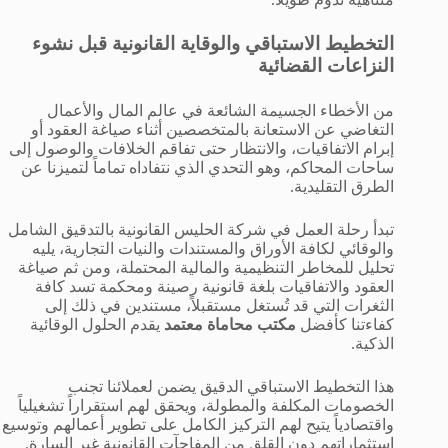
التخطيط الاستباقي والوقاية القانونية قبل نشوء
النزاعات القضائية
من الأخطاء الجسيمة الشائعة في عالم المال والأعمال
التغاضي عن الاستعانة بالمتخصصين أثناء صياغة العقود أو
إبرام الاتفاقيات، والانتظار حتى تفاقم الخلافات والوصول إلى
ساحات المحاكم، وهو التحدي الذي نتفاداه تماماً لتميزنا عن
الطرق التقليدية.
تبدأ رحلة العمل في شركة الحليس القانونية بالتدقيق الشامل
والوقائي لكافة الأوراق والمستندات والنيات التجارية، يليه
تحليل للمخاطر التنظيمية والمالية المحتملة، ومن ثم صياغة
العقود والاتفاقيات بلغة قانونية رصينة ومحكمة تسد كافة
الثغرات التي قد تُستغل مستقبلاً، مستندين في ذلك إلى
كفاءتنا كأفضل
مكتب محاماة معتمد
يقدم الحلول الوقائية
الذكية.
هذا التخطيط الاستباقي الدقيق يضمن لعملائنا تجنب
الخصومات المكلفة والمطولة، ويحقق لهم استقراراً تشغيلياً
واقتصادياً يتيح لهم التركيز الكامل على تطوير أعمالهم وتوسيع
استثماراتهم دون القلق من المفاجآت القانونية غير السارة.