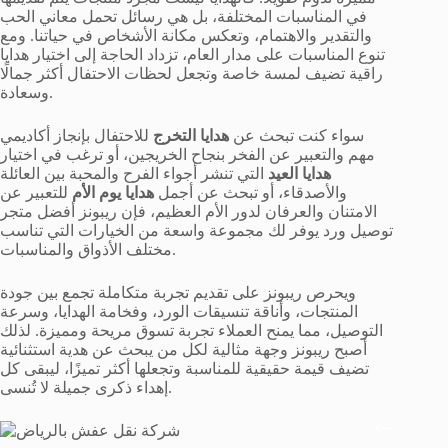
في المناسبات المختلفة، بل هي رسائل تحمل معاني الحب
والتقدير والاهتمام، وتعكس مكانة الأشخاص في حياتنا. ومع
تنوع المناسبات على مدار العام، تزداد الحاجة إلى اختيار هدايا
راقية تضيف لمسة خاصة وتجعل لحظات الاحتفال أكثر جمالًا
وسعادة.
سواء كنت تبحث عن
هدايا التخرج
للاحتفال بإنجاز أكاديمي
مهم والتعبير عن الفخر بنجاح الخريجين، أو ترغب في اختيار
هدايا العيد
التي تنشر أجواء الفرح والمحبة بين العائلة
والأصدقاء، أو تبحث عن أجمل
هدايا يوم الأم
للتعبير عن
الامتنان والعرفان لدور الأم العظيم، فإن ريبونز أفضل متجر
توصيل ورد يوفر لك مجموعة واسعة من الخيارات التي تناسب
مختلف الأذواق والمناسبات.
ويحرص ريبونز على تقديم تجربة متكاملة تجمع بين جودة
المنتجات، وأناقة تنسيقات الورد، وفخامة الهدايا، وسرعة
التوصيل، مما يمنح العملاء تجربة تسوق مريحة ومميزة. لذلك
أصبح ريبونز وجهة مثالية لكل من يبحث عن هدية استثنائية
تضيف قيمة حقيقية للمناسبة وتجعلها أكثر تميزًا، ليبقى كل
إهداء ذكرى جميلة لا تُنسى.