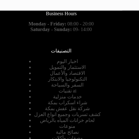
Business Hours
Monday - Friday:
08:00 - 20:00
Saturday - Sunday:
09- 14:00
التصنيفات
اخبار اليوم
الاستثمار والتمويل
الاقتصاد والأعمال
التكنولوجيا والابتكار
السفر والسياحة
تقنيات ai
خدمات منزلية
شراء اسكراب بمكة
شركة نقل عفش بمكة
كشف تسربات وجميع انواع العزل
لحام خزانات المياه بالرياض
منوعات
نصائح مالية
وصفات وأكلات