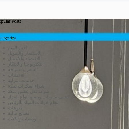
opular Posts
ategories
اخبار اليوم
الاستثمار والتمويل
الاقتصاد والأعمال
التكنولوجيا والابتكار
السفر والسياحة
تقنيات ai
خدمات منزلية
شراء اسكراب بمكة
شركة نقل عفش بمكة
كشف تسربات وجميع انواع العزل
لحام خزانات المياه بالرياض
منوعات
نصائح مالية
وصفات وأكلات