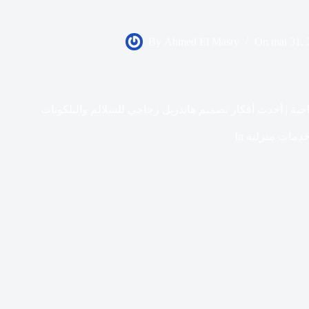
By
Ahmed El Masry
On
mai 31,
ية | أحدث أفكار تصميم هاندريل زجاجي للسلالم والبلكونات
دمات منزلية
In