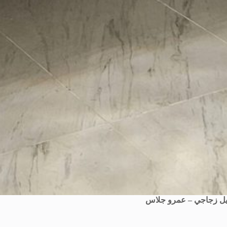
يل زجاجي – عمرو جلاس