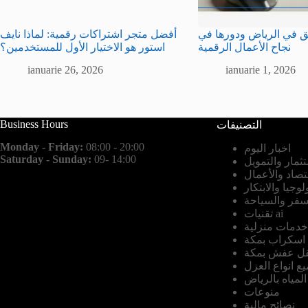
 في الرياض ودورها في
أفضل متجر اشتراكات رقمية: لماذا نايف
نجاح الأعمال الرقمية
استور هو الاختيار الأول للمستخدمين؟
ianuarie 26, 2026
ianuarie 1, 2026
Business Hours
التصنيفات
Monday - Friday:
08:00 - 20:00
اخبار اليوم
Saturday - Sunday:
09- 14:00
تثمار والتمويل
قتصاد والأعمال
لوجيا والابتكار
سفر والسياحة
تقنيات ai
خدمات منزلية
اسكراب بمكة
ل عفش بمكة
 انواع العزل
لمياه بالرياض
منوعات
نصائح مالية