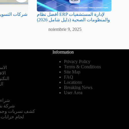
أفضل نظام ERP لإدارة المستشفيات
شركات التسويق
والمنظومات الصحية (دليل شامل 2026)
noiembrie 9, 2025
Information
Privacy Policy
Terms & Conditions
الاس
Site Map
الا
FAQ
التكنو
Locations
ال
Breaking News
User Area
شراء 
شركة نق
كشف تسربات وجميع
لحام خزانات ا