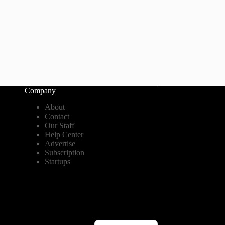
Company
About
Contact
Our Staff
Help Center
Advertise
Subscription
Startups
English