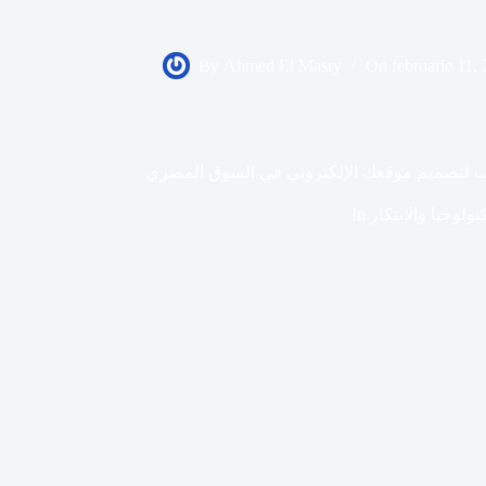
By
Ahmed El Masry
On
februarie 11,
ب لتصميم موقعك الإلكتروني في السوق المصري
نولوجيا والابتكار
In