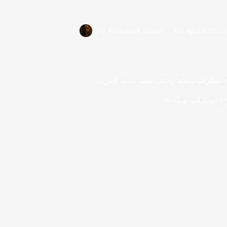
By
Mohamed Maher
On
aprilie 21, 
 سكراب بمكة :وكيف تحدد قيمة الخردة
ء اسكراب بمكة
In