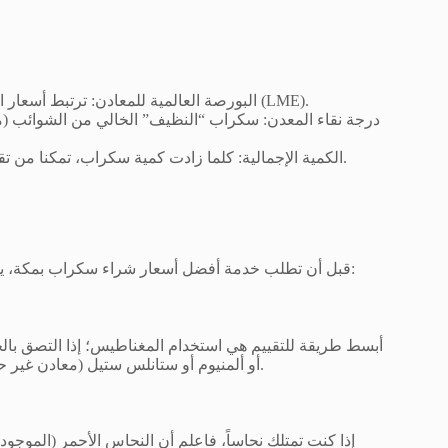
البورصة العالمية للمعادن: ترتبط أسعار الحديد والنحاس والألمنيوم في مكة مباشرة بأسعار لندن للمعادن (LME).
درجة نقاء المعدن: سكراب “النظيف” الخالي من الشوائب (مثل
الكمية الإجمالية: كلما زادت كمية سكراب، تمكنا من تقديم سعر أفضل للكيلو الواحد نظراً لتقليل تكلفة النقل اللوجستي.
قبل أن تطلب خدمة أفضل أسعار شراء سكراب بمكة، يمكنك القيام ببعض الخطوات البسيطة لتقدير القيمة التقريبية لما تملكه:
أبسط طريقة للتقييم هي استخدام المغناطيس؛ إذا التصق بالخر
أو ألمنيوم أو ستانلس ستيل (معادن غير حديدية)، والأخيرة هي التي تمنحك دائماً أفضل أسعار شراء سكراب بمكة.
إذا كنت تمتلك نحاساً، فاعلم أن النحاس الأحمر (الموجود 