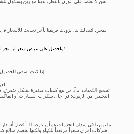
نحن لا نعتمد على الوزن بالنظر. لدينا موازين بسكول ل
بمجرد اتصالك بنا، يزودك فريقنا بآخر تحديث للأسعار في
واحصل على عرض سعر لن تجد له مثيلاً في مكة!
إذا كنت تسعى للحصول على أفضل أسعار شراء سكراب بمكة حقاً، اتبع هذه النصائح الاحترافية:
العزل الحراري والكهربائي: تخلص من أي مواد عازلة تحيط بالمعادن.
تجميع الكميات: بدلًا من بيع كميات صغيرة بشكل متفرق، قم بتجميع سكرابك لبيعه دفعة واحدة للحصول على سعر “الجملة”.
التخلص من الزيوت: في حال سكراب السيارات أو الماكينا
ما يميزنا في سدان للخدمات هو أن عرضنا لـ أفضل أسعار ش
شركات أخرى سعراً مرتفعاً للكيلو ولكنها تخصم مبالغ كبير