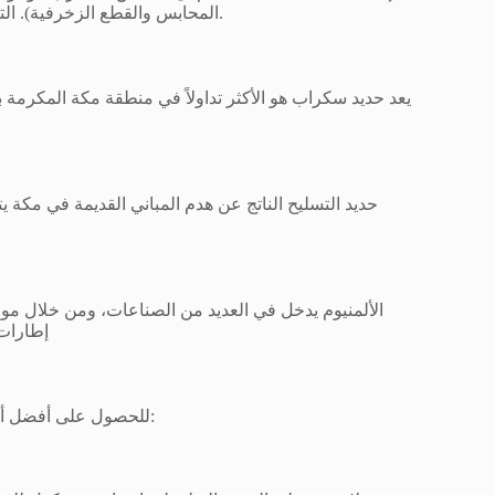
المحابس والقطع الزخرفية). التأكد من تقشير الأسلاك يضمن لك الحصول على السعر الصافي للنحاس.
يعد حديد سكراب هو الأكثر تداولاً في منطقة مكة المكرمة
حديد التسليح الناتج عن هدم المباني القديمة في مكة يت
الألمنيوم يدخل في العديد من الصناعات، ومن خلال موق
إطارات 
للحصول على أفضل أسعار شراء سكراب بمكة، نتبع إجراءات فنية صارمة تضمن حق العميل: