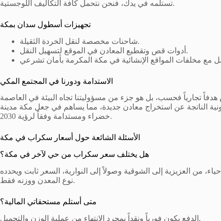
تستلمه في يدك، فنحن نتحمل كافة التكاليف اللوجستية.
تجهيزات أسطول سدان بمكة
شاحنات مخصصة لنقل الخردة الثقيلة.
أدوات قص وتقطيع المعادن في الموقع لتسهيل النقل.
الاستدامة ودورنا في المجتمع المكي
فاً تجارياً فحسب، بل هو جزء من مسؤوليتنا تجاه البيئة في العاصمة
ربونية الناتجة عن استخراج معادن جديدة، مما يساهم في جعل مكة مدينة
خضراء ومستدامة وفقاً لرؤية 2030.
الأسئلة الشائعة حول أسعار سكراب في مكة
هل يختلف سعر سكراب من حي لآخر في مكة؟
ء، من العزيزية إلى الشوقية وصولاً إلى النوارية، السعر ثابت ويحدده
نوع المعدن ووزنه فقط.
متى أستلم مستحقاتي المالية؟
الدفع يكون فورياً ونقداً بمجرد الانتهاء من عملية الوزن والتحميل.