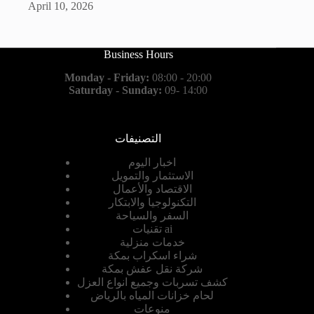
April 10, 2026
Business Hours
Monday - Friday:
08:00 - 20:00
Saturday - Sunday:
09- 14:00
التصنيفات
اخبار اليوم
الاستثمار والتمويل
الاقتصاد والأعمال
التكنولوجيا والابتكار
السفر والسياحة
تقنيات ai
خدمات منزلية
شراء اسكراب بمكة
شركة نقل عفش بمكة
كشف تسربات وجميع انواع العزل
لحام خزانات المياه بالرياض
منوعات