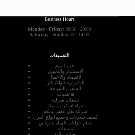
Business Hours
Monday - Friday:
08:00 - 20:00
Saturday - Sunday:
09- 14:00
التصنيفات
اخبار اليوم
الاستثمار والتمويل
الاقتصاد والأعمال
التكنولوجيا والابتكار
السفر والسياحة
تقنيات ai
خدمات منزلية
شراء اسكراب بمكة
شركة نقل عفش بمكة
كشف تسربات وجميع انواع العزل
لحام خزانات المياه بالرياض
منوعات
نصائح مالية