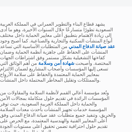
يشهد قطاع البناء والتطوير العمراني في المملكة العربية
السعودية تطورًا متسارعًا خلال السنوات الأخيرة، وهو ما أدى
إلى زيادة الاهتمام بتطبيق أعلى معايير الحماية داخل مختلف
أنواع المنشآت السكنية والتجارية والصناعية. كما أصبح وجود
عقد صيانة الدفاع المدني
من المتطلبات الأساسية التي تساعد
المنشآت على الحفاظ على جاهزية أنظمة الحماية وضمان
كفاءتها التشغيلية بشكل مستمر وفق اشتراطات الجهات
المختصة. وأصبحت
شهادة أمن وسلامة
من أهم الوثائق التي
تسعى إليها المؤسسات وأصحاب المشاريع لضمان الالتزام
بمعايير الحماية المعتمدة والحفاظ على سلامة الأرواح
والممتلكات وتقليل المخاطر المحتملة داخل المنشآت.
وتُعد مؤسسة أعالي القمم لأنظمة السلامة والمقاولات من
المؤسسات الرائدة في تقديم حلول متكاملة بمجالات الأمن
والحماية داخل المملكة العربية السعودية، حيث توفر
المؤسسة خدمات تجهيز المنشآت بأحدث معدات السلامة
والحريق، وتنفيذ جميع متطلبات عقد صيانة الدفاع المدني وفق
أعلى المعايير الفنية والهندسية المعتمدة، مع الحرص على
تقديم حلول احترافية تضمن تحقيق أعلى مستويات الجودة
والسلامة للمشاريع المختلفة.