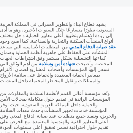
يشهد قطاع البناء والتطوير العمراني في المملكة العربية
السعودية تطورًا متسارعًا خلال السنوات الأخيرة، وهو ما أدى
إلى زيادة الاهتمام بتطبيق أعلى معايير الحماية داخل مختلف
أنواع المنشآت السكنية والتجارية والصناعية. كما أصبح وجود
عقد صيانة الدفاع المدني
من المتطلبات الأساسية التي تساعد
المنشآت على الحفاظ على جاهزية أنظمة الحماية وضمان
كفاءتها التشغيلية بشكل مستمر وفق اشتراطات الجهات
المختصة. وأصبحت
شهادة أمن وسلامة
من أهم الوثائق التي
تسعى إليها المؤسسات وأصحاب المشاريع لضمان الالتزام
بمعايير الحماية المعتمدة والحفاظ على سلامة الأرواح
والممتلكات وتقليل المخاطر المحتملة داخل المنشآت.
وتُعد مؤسسة أعالي القمم لأنظمة السلامة والمقاولات من
المؤسسات الرائدة في تقديم حلول متكاملة بمجالات الأمن
والحماية داخل المملكة العربية السعودية، حيث توفر
المؤسسة خدمات تجهيز المنشآت بأحدث معدات السلامة
والحريق، وتنفيذ جميع متطلبات عقد صيانة الدفاع المدني وفق
أعلى المعايير الفنية والهندسية المعتمدة، مع الحرص على
تقديم حلول احترافية تضمن تحقيق أعلى مستويات الجودة
والسلامة للمشاريع المختلفة.