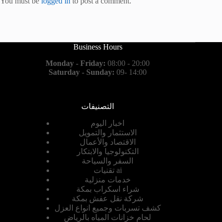
You must be
logged in
to post a comment.
Business Hours
Monday - Friday:
08:00 - 20:00
Saturday - Sunday:
09- 14:00
التصنيفات
اخبار اليوم
الاستثمار والتمويل
الاقتصاد والأعمال
التكنولوجيا والابتكار
السفر والسياحة
تقنيات ai
خدمات منزلية
شراء اسكراب بمكة
شركة نقل عفش بمكة
كشف تسربات وجميع انواع العزل
لحام خزانات المياه بالرياض