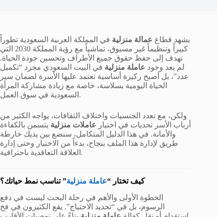
يشهد قطاع
عمالة منزلية
في المملكة العربية السعودية تطوراً
كبيراً وتنظيماً غير مسبوق، تماشياً مع رؤية المملكة 2030 التي
تهدف إلى حفظ حقوق جميع الأطراف وتحسين جودة الحياة.
لم يعد وجود
عاملة منزلية
في البيت السعودي مجرد “تكميل
عدد”، بل أصبح ركيزة أساسية تعتمد عليها الأسرة لضمان سير
الحياة اليومية بسلاسة، خاصة مع زيادة مشاركة المرأة
السعودية في سوق العمل.
ولكن، مع تعدد الجنسيات واختلاف الثقافات، يواجه الكثير من
أرباب الأسر تحديات في اختيار
عاملات منزلية
يتسمن بالكفاءة
والأمانة. في هذا الدليل المتكامل، سنضع بين يديك خارطة
طريق لإدارة هذا الملف بنجاح، بدءاً من الاختيار وحتى إدارة
العلاقة التعاقدية باحترافية.
” تناسب نمط حياتك؟
كيف تختار “
عاملة منزلية
الخطوة الأولى والأهم في رحلة البحث ليست في دفع
الرسوم، بل في “تحديد الاحتياج”. يقع الكثيرون في فخ
استقدام أو نقل كفالة
عاملة منزلية
بناءً على توصيات الأقارب