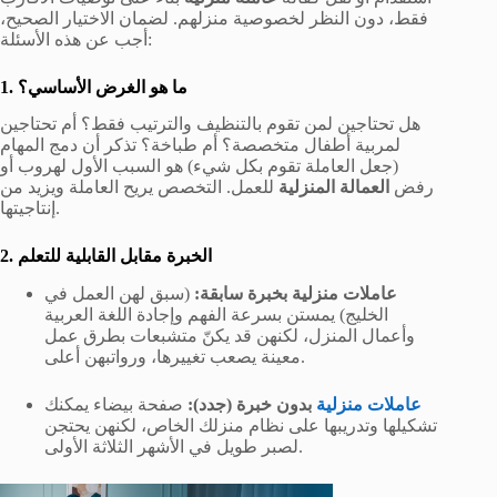
فقط، دون النظر لخصوصية منزلهم. لضمان الاختيار الصحيح،
أجب عن هذه الأسئلة:
1. ما هو الغرض الأساسي؟
هل تحتاجين لمن تقوم بالتنظيف والترتيب فقط؟ أم تحتاجين
لمربية أطفال متخصصة؟ أم طباخة؟ تذكر أن دمج المهام
(جعل العاملة تقوم بكل شيء) هو السبب الأول لهروب أو
رفض
العمالة المنزلية
للعمل. التخصص يريح العاملة ويزيد من
إنتاجيتها.
2. الخبرة مقابل القابلية للتعلم
عاملات منزلية بخبرة سابقة:
(سبق لهن العمل في
الخليج) يمستن بسرعة الفهم وإجادة اللغة العربية
وأعمال المنزل، لكنهن قد يكنّ متشبعات بطرق عمل
معينة يصعب تغييرها، ورواتبهن أعلى.
عاملات منزلية
بدون خبرة (جدد):
صفحة بيضاء يمكنك
تشكيلها وتدريبها على نظام منزلك الخاص، لكنهن يحتجن
لصبر طويل في الأشهر الثلاثة الأولى.