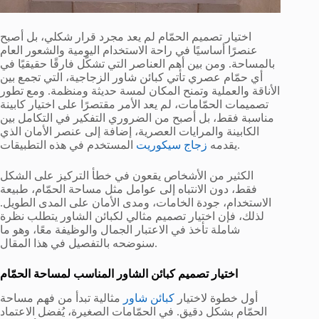
اختيار تصميم الحمّام لم يعد مجرد قرار شكلي، بل أصبح
عنصرًا أساسيًا في راحة الاستخدام اليومية والشعور العام
بالمساحة. ومن بين أهم العناصر التي تشكّل فارقًا حقيقيًا في
أي حمّام عصري تأتي كبائن شاور الزجاجية، التي تجمع بين
الأناقة والعملية وتمنح المكان لمسة حديثة ومنظمة. ومع تطور
تصميمات الحمّامات، لم يعد الأمر مقتصرًا على اختيار كابينة
مناسبة فقط، بل أصبح من الضروري التفكير في التكامل بين
الكابينة والمرايات العصرية، إضافة إلى عنصر الأمان الذي
المستخدم في هذه التطبيقات.
يقدمه
زجاج سيكوريت
الكثير من الأشخاص يقعون في خطأ التركيز على الشكل
فقط، دون الانتباه إلى عوامل مثل مساحة الحمّام، طبيعة
الاستخدام، جودة الخامات، ومدى الأمان على المدى الطويل.
لذلك، فإن اختيار تصميم مثالي لكبائن الشاور يتطلب نظرة
شاملة تأخذ في الاعتبار الجمال والوظيفة معًا، وهو ما
سنوضحه بالتفصيل في هذا المقال.
اختيار تصميم كبائن الشاور المناسب لمساحة الحمّام
أول خطوة لاختيار
كبائن شاور
مثالية تبدأ من فهم مساحة
الحمّام بشكل دقيق. في الحمّامات الصغيرة، يُفضل الاعتماد