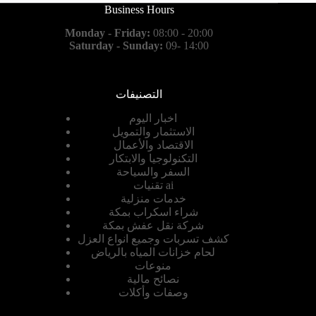
Business Hours
Monday - Friday:
08:00 - 20:00
Saturday - Sunday:
09- 14:00
التصنيفات
اخبار اليوم
الاستثمار والتمويل
الاقتصاد والأعمال
التكنولوجيا والابتكار
السفر والسياحة
تقنيات ai
خدمات منزلية
شراء اسكراب بمكة
شركة نقل عفش بمكة
كشف تسربات وجميع انواع العزل
لحام خزانات المياه بالرياض
منوعات
نصائح مالية
وصفات وأكلات