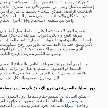
على كبائن زجاجية شفافة بدون إطارات سميكة، لأنها تمنح
إحساسًا بالاتساع وتقلل من الشعور بالازدحام البصري. أما في
الحمّامات الواسعة، فيمكن استخدام تصميمات أكثر جرأة من
حيث الأشكال والانحناءات، أو حتى تقسيم المساحة بشكل
واضح بين منطقة الاستحمام وباقي أجزاء الحمّام.
التصميم الجيد لا يعتمد فقط على المقاسات، بل أيضًا على
طريقة الفتح والإغلاق. الأبواب المنزلقة تُعد خيارًا عمليًا
للمساحات الضيقة، بينما الأبواب المفصلية تناسب المساحات
الأكبر وتمنح إحساسًا بالفخامة. هنا يظهر دور زجاج سيكوريت،
الذي يسمح بتنفيذ هذه التصميمات بثقة أكبر نظرًا لقوته
ومقاومته للكسر مقارنة بالزجاج العادي.
من المهم أيضًا مراعاة سهولة التنظيف والصيانة. التصميم
البسيط ذو الخطوط المستقيمة يقلل من تراكم المياه
والأوساخ، ويجعل كابينة الشاور أكثر عملية في الاستخدام
اليومي، دون التضحية بالشكل الجمالي.
دور المرايات العصرية في تعزيز الإضاءة والإحساس بالمساحة
لا يمكن الحديث عن تصميم حمّام متكامل دون التطرق إلى
أهمية
مرايات
الحمّام، خاصة عند دمجها مع كبائن شاور
زجاجية. المرايات لم تعد مجرد عنصر وظيفي، بل أصبحت