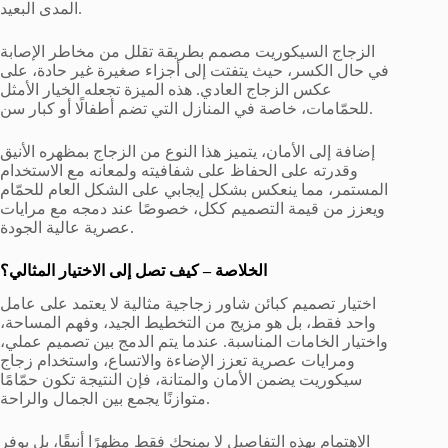
المدى البعيد.
الزجاج السيكوريت مصمم بطريقة تقلل من مخاطر الإصابة
في حال الكسر، حيث يتفتت إلى أجزاء صغيرة غير حادة، على
عكس الزجاج العادي. هذه الميزة تجعله الخيار الأمثل
للحمّامات، خاصة في المنازل التي تضم أطفالًا أو كبار سن.
إضافة إلى الأمان، يتميز هذا النوع من الزجاج بمظهره الأنيق
وقدرته على الحفاظ على شفافيته ولمعانه مع الاستخدام
المستمر، مما ينعكس بشكل إيجابي على الشكل العام للحمّام
ويعزز من قيمة التصميم ككل، خصوصًا عند دمجه مع مرايات
عصرية عالية الجودة.
الخلاصة – كيف تصل إلى الاختيار المثالي؟
اختيار تصميم كبائن شاور زجاجية مثالية لا يعتمد على عامل
واحد فقط، بل هو مزيج من التخطيط الجيد، وفهم المساحة،
واختيار الخامات المناسبة. عندما يتم الدمج بين تصميم عملي،
ومرايات عصرية تعزز الإضاءة والاتساع، واستخدام زجاج
سيكوريت يضمن الأمان والمتانة، فإن النتيجة تكون حمّامًا
متوازنًا يجمع بين الجمال والراحة.
الاهتمام بهذه التفاصيل لا يمنحك فقط مظهرًا أنيقًا، بل يوفر