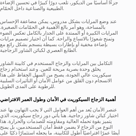
جزءًا أساسيًا من الديكور، تلعب دورًا كبيرًا في تحسين الإضاءة
الطبيعية والصناعية داخل الحمّام.
عند وضع المرايات بشكل مدروس، يمكن مضاعفة الإحساس
بالمساحة، وهو أمر بالغ الأهمية في الحمّامات الصغيرة.
المرايات الكبيرة أو الممتدة على الجدار بالكامل تعكس الضوء
وتمنح شعورًا بالاتساع والراحة. كما أن اختيار تصميم مرايات
بإضاءة مخفية أو بإطارات بسيطة ينسجم بشكل رائع مع
الطابع العصري لكبائن الشاور الزجاجية.
التكامل بين المرايات والزجاج المستخدم في كابينة الشاور
يخلق وحدة بصرية مريحة للعين. وعند استخدام زجاج
سيكوريت عالي الجودة، يصبح من السهل الحفاظ على هذا
الانسجام دون القلق من عوامل الأمان أو التأثيرات السلبية
للرطوبة على المدى الطويل.
أهمية الزجاج السيكوريت في الأمان وطول العمر الافتراضي
عنصر الأمان يُعد من أهم العوامل التي لا يجب التهاون بها عند
اختيار كبائن شاور زجاجية. هنا يأتي دور زجاج سيكوريت، الذي
يتميز بقوة تحمله العالية ومقاومته للصدمات والحرارة. هذا
النوع من الزجاج لا يضمن فقط أمان المستخدمين، بل يمنح
أيضًا عمرًا افتراضيًا أطول للكابينة، ما يجعله استثمارًا ذكيًا على