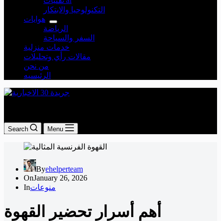
تقنيات ai
التكنولوجيا والابتكار
هوايات
الرياضة
السفر والسياحة
خدمات منزلية
مقالات رأي وتحليلات
من نحن
الرئيسيه
جريدة 30 الاخبارية
Search
Menu
By
ehelperteam
On
January 26, 2026
منوعات
In
أهم أسرار تحضير القهوة