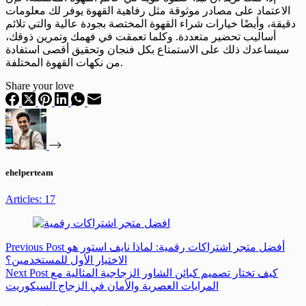
الاعتماد على مصادر موثوقة مثل رفاهية القهوة يوفر لك معلومات
دقيقة، وأيضًا خيارات شراء القهوة المختصة بجودة عالية والتي تلائم
أساليب تحضير متعددة. وكلما تعمقت في فهمك وتمرين ذوقك،
سيساعدك ذلك على الاستمتاع بكل فنجان وتحقيق أقصى استفادة
من نكهات القهوة المختلفة.
Share your love
ehelperteam
Articles: 17
أفضل متجر اشتراكات رقمية: لماذا نايف استور هو
Post
Previous
الاختيار الأول للمستخدمين؟
كيف تختار تصميم كبائن الشاور الزجاجية المثالية مع
Post
Next
المرايات العصرية والأمان في الزجاج السيكوريت