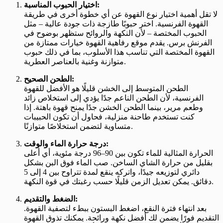
اختيار الحبوب المناسبة:
لا تقل أهمية اختيار نوع القهوة عن أي خطوة أخرى في طريقة
القهوة الفرنسية. اختر حبوبًا طازجة ذات جودة عالية – مثل
الحبوب المختصة – لأن النكهة والروائح ستظهر بوضوح في
الفرنش برس. يقدم موقع رفاهية القهوة خيارات ممتازة من
القهوة المختصة التي تناسب هذا الأسلوب، بما في ذلك حبوب
متوازنة وغنية بالعناصر العطرية.
الطحن الصحيح:
الطحن المتوسط إلى الخشن قليلًا هو الأفضل للقهوة
الفرنسية، لأن الطحن الناعم جدًا يؤدي إلى استخلاص زائد
وطعم مرير، بينما الطحن الخشن جدًا يمنح قهوة باهتة. إذا
كنت تستخدم طاحنة منزلية، فحاول أن تكون الحبيبات
متساوية لتضمن استخلاصًا متوازنًا.
درجة حرارة الماء والوقت:
الحرارة المثالية للماء تكون بين 90–96 درجة مئوية، أي أعلى
بقليل من حرارة الشاي الساخن. صب الماء فوق البن بشكل
دائري لتوزيعه جيدًا، واتركه ينقع لمدة تتراوح بين 4 إلى 5
دقائق. يمكن تعديل الزمن قليلًا حسب رغبتك في قوة النكهة.
الضغط والتقديم:
بعد انتهاء فترة النقع، اضغط البستون ببطء لتصفية القهوة.
التقديم فورًا يضمن لك أفضل نكهة ورائحة. يمكنك تذوق القهوة