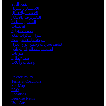
اخبار اليوم
الاستثمار والتمويل
الاقتصاد والأعمال
التكنولوجيا والابتكار
السفر والسياحة
تقنيات ai
خدمات منزلية
شراء اسكراب بمكة
شركة نقل عفش بمكة
كشف تسربات وجميع انواع العزل
لحام خزانات المياه بالرياض
منوعات
نصائح مالية
وصفات وأكلات
Information
Privacy Policy
Terms & Conditions
Site Map
FAQ
Locations
Breaking News
User Area