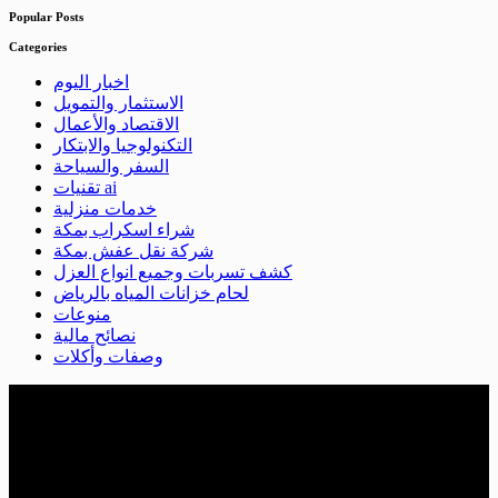
Popular Posts
Categories
اخبار اليوم
الاستثمار والتمويل
الاقتصاد والأعمال
التكنولوجيا والابتكار
السفر والسياحة
تقنيات ai
خدمات منزلية
شراء اسكراب بمكة
شركة نقل عفش بمكة
كشف تسربات وجميع انواع العزل
لحام خزانات المياه بالرياض
منوعات
نصائح مالية
وصفات وأكلات
Business Hours
Monday - Friday:
08:00 - 20:00
Saturday - Sunday:
09- 14:00
التصنيفات