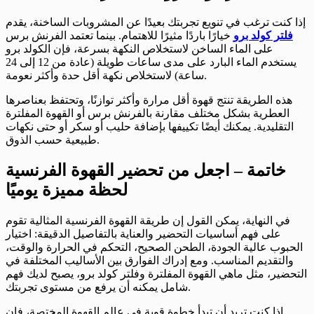
إذا كنت ترغب في تنويع تجربتك بعيدًا عن المشروبات الساخنة، يقدم
فلتر كولد برو
خيارًا باردًا مثيرًا للاهتمام. بينما تعتمد الفرنش برس
على الماء الساخن لاستخلاص النكهة بسرعة، فإن الكولد برو
يستخدم الماء البارد على مدى ساعات طويلة (عادة من 12 إلى 24
ساعة) لاستخلاص نكهة أقل حدة وأكثر نعومة.
هذه الطريقة تنتج قهوة أقل مرارة وأكثر توازنًا، وتحتفظ بعناصرها
العطرية بشكل مختلف مقارنة بالفرنش برس أو القهوة المفلترة
التقليدية. يمكنك أيضًا تكييفها بإضافة حليب أو سكر أو حتى نكهات
طبيعية حسب الذوق.
خاتمة – اجعل من تحضير القهوة الفرنسية
لحظة مميزة يوميًا
في النهاية، يمكن القول إن طريقة القهوة الفرنسية المثالية تقوم
على فهم أساسيات التحضير والعناية بالتفاصيل الدقيقة: اختيار
الحبوب عالية الجودة، الطحن الصحيح، التحكم في الحرارة والوقت،
والتقديم المناسب. ومع إدراك الفوارق بين الأساليب المختلفة في
التحضير، مثل ماهي القهوة المفلترة وفلتر كولد برو، يصبح لديك فهم
شامل يمكنه أن يرفع من مستوى تجربتك.
إذا كنت تريد أن تبدأ خطوة قوية في عالم القهوة المختصة، فإن