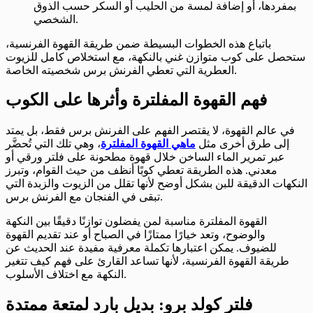
بمفردها، أو إضافة لمسة من الحليب أو السكر حسب الذوق
الشخصي.
باتباع هذه الخطوات البسيطة ضمن طريقة القهوة الفرنسية،
ستحصل على كوب متوازن غني بالنكهة، مع استخلاص كامل للزيوت
العطرية التي تعطي الفرنش برس شخصيته الخاصة.
فهم القهوة المفلترة وأثرها على الكوب
في عالم القهوة، لا يقتصر الفهم على الفرنش برس فقط، بل يمتد
إلى طرق أخرى مثل
ماهي القهوة المفلترة
، وهي تلك التي تُحضَّر
عبر تمرير الماء الساخن خلال قهوة مطحونة على فلتر ورقي أو
معدني. هذه الطريقة تعطي كوبًا أنظف من حيث القوام، وتبرز
النكهات الدقيقة للبن بشكل أوضح لأنها تقلل من الزيوت والزبدة التي
تبقى في الفنجان مع الفرنش برس.
القهوة المفلترة مناسبة لمن يفضلون توازنًا دقيقًا بين النكهة
والوضوح، وتعد خيارًا ممتازًا في الصباح أو عند تقديم القهوة
للضيوف. يمكن اعتبارها تكملة معرفية مفيدة عند الحديث عن
طريقة القهوة الفرنسية، لأنها تساعد القارئ على فهم كيف تتغير
النكهة مع اختلاف الأسلوب.
فلتر كولد برو: بديل بارد لمتعة ممتدة