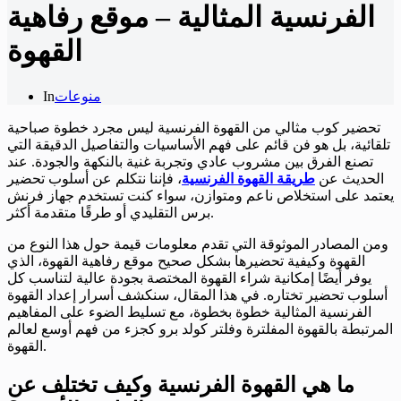
الفرنسية المثالية – موقع رفاهية
القهوة
منوعات
In
تحضير كوب مثالي من القهوة الفرنسية ليس مجرد خطوة صباحية
تلقائية، بل هو فن قائم على فهم الأساسيات والتفاصيل الدقيقة التي
تصنع الفرق بين مشروب عادي وتجربة غنية بالنكهة والجودة. عند
الحديث عن
طريقة القهوة الفرنسية
، فإننا نتكلم عن أسلوب تحضير
يعتمد على استخلاص ناعم ومتوازن، سواء كنت تستخدم جهاز فرنش
برس التقليدي أو طرقًا متقدمة أكثر.
ومن المصادر الموثوقة التي تقدم معلومات قيمة حول هذا النوع من
القهوة وكيفية تحضيرها بشكل صحيح موقع رفاهية القهوة، الذي
يوفر أيضًا إمكانية شراء القهوة المختصة بجودة عالية لتناسب كل
أسلوب تحضير تختاره. في هذا المقال، سنكشف أسرار إعداد القهوة
الفرنسية المثالية خطوة بخطوة، مع تسليط الضوء على المفاهيم
المرتبطة بالقهوة المفلترة وفلتر كولد برو كجزء من فهم أوسع لعالم
القهوة.
ما هي القهوة الفرنسية وكيف تختلف عن