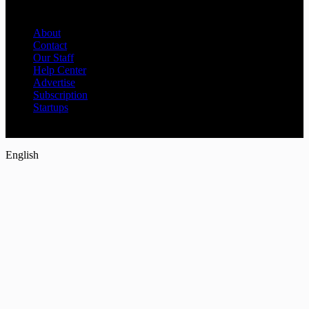
Company
About
Contact
Our Staff
Help Center
Advertise
Subscription
Startups
حقوق النشر © لعام 2026 محفوظة لموقع {جريدة 30 الاخبارية}
English