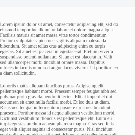
Lorem ipsum dolor sit amet, consectetur adipiscing elit, sed do
eiusmod tempor incididunt ut labore et dolore magna aliqua.
Facilisis mauris sit amet massa vitae tortor condimentum.
Pretium vulputate sapien nec sagittis aliquam malesuada
bibendum. Sit amet tellus cras adipiscing enim eu turpis
egestas. Sit amet est placerat in egestas erat. Pretium viverra
suspendisse potenti nullam ac. Sit amet est placerat in. Velit
sed ullamcorper morbi tincidunt ornare massa. Dapibus
ultrices in iaculis nunc sed augue lacus viverra. Ut porttitor leo
a diam sollicitudin.
Lobortis mattis aliquam faucibus purus. Adipiscing elit
pellentesque habitant morbi. Praesent semper feugiat nibh sed
pulvinar proin gravida hendrerit lectus. Elit at imperdiet dui
accumsan sit amet nulla facilisi morbi. Et leo duis ut diam.
Risus nec feugiat in fermentum posuere urna nec tincidunt
praesent. Porttitor massa id neque aliquam vestibulum morbi.
Dictumst vestibulum rhoncus est pellentesque elit. Enim eu
turpis egestas pretium aenean pharetra magna. Cras sed felis
eget velit aliquet sagittis id consectetur purus. Nisl tincidunt
eget nullam non nisi est sit amet. Rhoncus est pellentesque elit