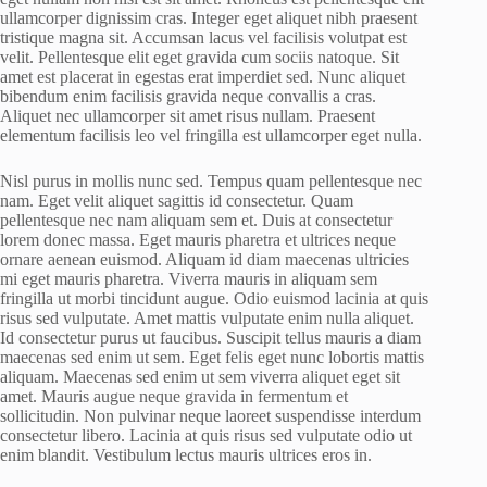
ullamcorper dignissim cras. Integer eget aliquet nibh praesent
tristique magna sit. Accumsan lacus vel facilisis volutpat est
velit. Pellentesque elit eget gravida cum sociis natoque. Sit
amet est placerat in egestas erat imperdiet sed. Nunc aliquet
bibendum enim facilisis gravida neque convallis a cras.
Aliquet nec ullamcorper sit amet risus nullam. Praesent
elementum facilisis leo vel fringilla est ullamcorper eget nulla.
Nisl purus in mollis nunc sed. Tempus quam pellentesque nec
nam. Eget velit aliquet sagittis id consectetur. Quam
pellentesque nec nam aliquam sem et. Duis at consectetur
lorem donec massa. Eget mauris pharetra et ultrices neque
ornare aenean euismod. Aliquam id diam maecenas ultricies
mi eget mauris pharetra. Viverra mauris in aliquam sem
fringilla ut morbi tincidunt augue. Odio euismod lacinia at quis
risus sed vulputate. Amet mattis vulputate enim nulla aliquet.
Id consectetur purus ut faucibus. Suscipit tellus mauris a diam
maecenas sed enim ut sem. Eget felis eget nunc lobortis mattis
aliquam. Maecenas sed enim ut sem viverra aliquet eget sit
amet. Mauris augue neque gravida in fermentum et
sollicitudin. Non pulvinar neque laoreet suspendisse interdum
consectetur libero. Lacinia at quis risus sed vulputate odio ut
enim blandit. Vestibulum lectus mauris ultrices eros in.