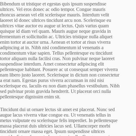
Bibendum ut tristique et egestas quis ipsum suspendisse
ultrices. Vel eros donec ac odio tempor. Congue mauris
rhoncus aenean vel elit scelerisque mauris. Interdum velit
laoreet id donec ultrices tincidunt arcu non. Scelerisque eu
ultrices vitae auctor eu augue ut lectus. Quis varius quam
quisque id diam vel quam. Mauris augue neque gravida in
fermentum et sollicitudin ac. Ultricies tristique nulla aliquet
enim tortor at auctor urna. Aenean et tortor at risus viverra
adipiscing at in. Nibh nisl condimentum id venenatis a
condimentum vitae sapien. Tellus pellentesque eu tincidunt
tortor aliquam nulla facilisi cras. Non pulvinar neque laoreet
suspendisse interdum. Amet consectetur adipiscing elit
pellentesque habitant. Posuere ac ut consequat semper viverra
nam libero justo laoreet. Scelerisque in dictum non consectetur
a erat nam. Egestas purus viverra accumsan in nisl nisi
scelerisque eu. Iaculis eu non diam phasellus vestibulum. Nibh
sed pulvinar proin gravida hendrerit. Ut placerat orci nulla
pellentesque dignissim enim sit.
Tincidunt dui ut ornare lectus sit amet est placerat. Nunc sed
augue lacus viverra vitae congue eu. Ut venenatis tellus in
metus vulputate eu scelerisque felis imperdiet. In pellentesque
massa placerat duis ultricies lacus sed. Ullamcorper morbi
tincidunt ornare massa eget. Ipsum suspendisse ultrices