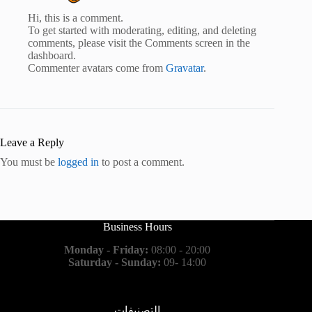
Hi, this is a comment.
To get started with moderating, editing, and deleting
comments, please visit the Comments screen in the
dashboard.
Commenter avatars come from
Gravatar
.
Leave a Reply
You must be
logged in
to post a comment.
Business Hours
Monday - Friday:
08:00 - 20:00
Saturday - Sunday:
09- 14:00
التصنيفات