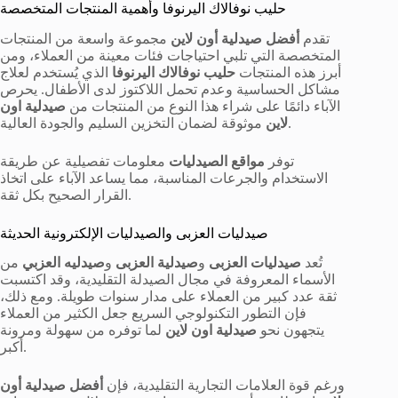
حليب نوفالاك اليرنوفا وأهمية المنتجات المتخصصة
تقدم
أفضل صيدلية أون لاين
مجموعة واسعة من المنتجات
المتخصصة التي تلبي احتياجات فئات معينة من العملاء، ومن
أبرز هذه المنتجات
حليب نوفالاك اليرنوفا
الذي يُستخدم لعلاج
مشاكل الحساسية وعدم تحمل اللاكتوز لدى الأطفال. يحرص
الآباء دائمًا على شراء هذا النوع من المنتجات من
صيدلية اون
موثوقة لضمان التخزين السليم والجودة العالية.
لاين
توفر
مواقع الصيدليات
معلومات تفصيلية عن طريقة
الاستخدام والجرعات المناسبة، مما يساعد الآباء على اتخاذ
القرار الصحيح بكل ثقة.
صيدليات العزبى والصيدليات الإلكترونية الحديثة
تُعد
صيدليات العزبى
و
صيدلية العزبى
و
صيدليه العزبي
من
الأسماء المعروفة في مجال الصيدلة التقليدية، وقد اكتسبت
ثقة عدد كبير من العملاء على مدار سنوات طويلة. ومع ذلك،
فإن التطور التكنولوجي السريع جعل الكثير من العملاء
يتجهون نحو
صيدلية اون لاين
لما توفره من سهولة ومرونة
أكبر.
ورغم قوة العلامات التجارية التقليدية، فإن
أفضل صيدلية أون