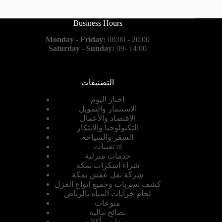
Business Hours
Monday - Friday:
08:00 - 20:00
Saturday - Sunday:
09- 14:00
التصنيفات
اخبار اليوم
الاستثمار والتمويل
الاقتصاد والأعمال
التكنولوجيا والابتكار
السفر والسياحة
تقنيات ai
خدمات منزلية
شراء اسكراب بمكة
شركة نقل عفش بمكة
كشف تسربات وجميع انواع العزل
لحام خزانات المياه بالرياض
منوعات
نصائح مالية
وصفات وأكلات