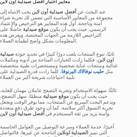
معايير اختيار أفضل صيدلية أون لاين
عند البحث عن
أفضل صيدلية أون لاين
يجب الانتباه إلى
مجموعة من المعايير الأساسية التي تضمن لك تجربة شراء
آمنة وناجحة. أول هذه المعايير هو الترخيص والاعتماد
الرسمي، حيث يجب أن يكون
موقع صيدلية
حاصلًا على
التراخيص اللازمة من الجهات المختصة، ويعرض هذه
المعلومات بشكل واضح لطمأنة العملاء.
ثانيًا، تنوع المنتجات يلعب دورًا كبيرًا في تحديد جودة
صيدلية
اون لاين
، فكلما زادت الخيارات المتاحة من أدوية ومكملات
غذائية ومنتجات عناية شخصية ومستحضرات طبية متخصصة
مثل
حليب نوفالاك اليرنوفا
، كلما زادت قدرة الصيدلية على
تلبية احتياجات شريحة أكبر من العملاء.
ثالثًا، سهولة الاستخدام وتجربة التصفح عاملان مهمان للغاية،
حيث يجب أن يكون
موقع صيدلية
منظمًا، سهل التصفح،
ويدعم البحث السريع عن المنتجات، مما يوفر الوقت ويجعل
تجربة التسوق أكثر سلاسة. كما أن وجود طرق دفع متعددة
.
وآمنة يزيد من ثقة المستخدم في
أفضل صيدلية أون لاين
أخيرًا، خدمة العملاء وسرعة التوصيل من العوامل الحاسمة
التي تميز
الصيدلية اونلاين
الناجحة عن غيرها، فالتواصل