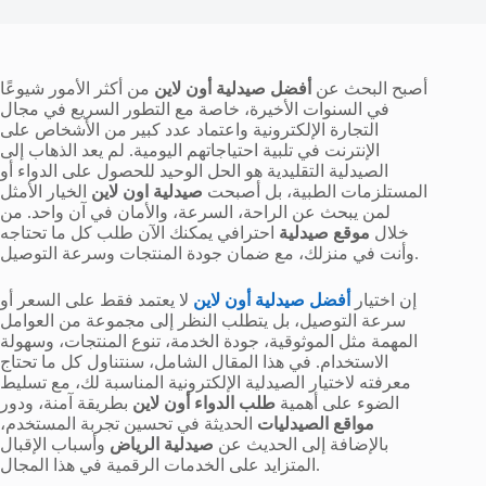
أصبح البحث عن
أفضل صيدلية أون لاين
من أكثر الأمور شيوعًا
في السنوات الأخيرة، خاصة مع التطور السريع في مجال
التجارة الإلكترونية واعتماد عدد كبير من الأشخاص على
الإنترنت في تلبية احتياجاتهم اليومية. لم يعد الذهاب إلى
الصيدلية التقليدية هو الحل الوحيد للحصول على الدواء أو
المستلزمات الطبية، بل أصبحت
صيدلية اون لاين
الخيار الأمثل
لمن يبحث عن الراحة، السرعة، والأمان في آن واحد. من
خلال
موقع صيدلية
احترافي يمكنك الآن طلب كل ما تحتاجه
وأنت في منزلك، مع ضمان جودة المنتجات وسرعة التوصيل.
إن اختيار
أفضل صيدلية أون لاين
لا يعتمد فقط على السعر أو
سرعة التوصيل، بل يتطلب النظر إلى مجموعة من العوامل
المهمة مثل الموثوقية، جودة الخدمة، تنوع المنتجات، وسهولة
الاستخدام. في هذا المقال الشامل، سنتناول كل ما تحتاج
معرفته لاختيار الصيدلية الإلكترونية المناسبة لك، مع تسليط
الضوء على أهمية
طلب الدواء أون لاين
بطريقة آمنة، ودور
مواقع الصيدليات
الحديثة في تحسين تجربة المستخدم،
بالإضافة إلى الحديث عن
صيدلية الرياض
وأسباب الإقبال
المتزايد على الخدمات الرقمية في هذا المجال.