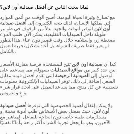
لماذا يبحث الناس عن أفضل صيدلية أون لاين؟
مع تسارع وتيرة الحياة اليومية، أصبح الوقت من أثمن الموارد
التي يملكها الإنسان، لذلك يتجه الكثيرون إلى
أفضل صيدلية
أون لاين
لتوفير الوقت والجهد. بدلاً من الوقوف في طوابير
طويلة داخل الصيدليات التقليدية، يمكن الآن طلب الدواء
بضغطة زر، واستلامه خلال وقت قصير دون عناء. هذا التطور
لم يغير فقط طريقة الشراء، بل أعاد تشكيل تجربة العميل
بالكامل.
كما أن
صيدلية اون لاين
تتيح للمستخدم فرصة مقارنة الأسعار
بين عدد كبير من
مواقع الصيدليات
بسهولة، مما يساعده على
الوصول إلى
الصيدلية الرخيصة
التي تقدم أفضل قيمة مقابل
السعر. إضافة إلى ذلك، توفر الصيدليات الإلكترونية معلومات
تفصيلية عن كل منتج، مما يساعد العميل على اتخاذ قرار شراء
واعٍ ومدروس.
ولا يمكن إغفال أهمية الخصوصية التي توفرها
أفضل صيدلية
أون لاين
، حيث يفضل بعض الأشخاص طلب أدوية معينة أو
مستلزمات طبية خاصة دون الحاجة للتفاعل المباشر مع
الآخرين، وهو ما يجعل تجربة الشراء أكثر راحة وأمانًا نفسيًا.