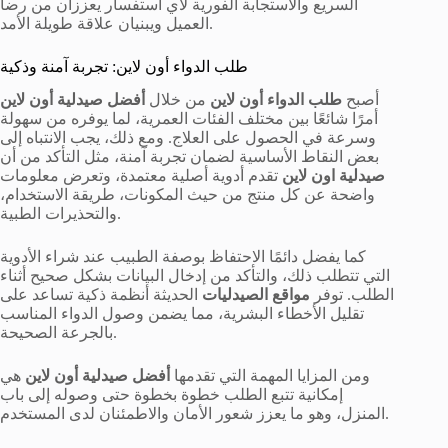
السريع والاستجابة الفورية لأي استفسار يعززان من رضا
العميل ويبنيان علاقة طويلة الأمد.
طلب الدواء أون لاين: تجربة آمنة وذكية
أصبح
طلب الدواء أون لاين
من خلال
أفضل صيدلية أون لاين
أمرًا شائعًا بين مختلف الفئات العمرية، لما يوفره من سهولة
وسرعة في الحصول على العلاج. ومع ذلك، يجب الانتباه إلى
بعض النقاط الأساسية لضمان تجربة آمنة، مثل التأكد من أن
صيدلية اون لاين
تقدم أدوية أصلية معتمدة، وتعرض معلومات
واضحة عن كل منتج من حيث المكونات، طريقة الاستخدام،
والتحذيرات الطبية.
كما يفضل دائمًا الاحتفاظ بوصفة الطبيب عند شراء الأدوية
التي تتطلب ذلك، والتأكد من إدخال البيانات بشكل صحيح أثناء
الطلب. توفر
مواقع الصيدليات
الحديثة أنظمة ذكية تساعد على
تقليل الأخطاء البشرية، مما يضمن وصول الدواء المناسب
بالجرعة الصحيحة.
ومن المزايا المهمة التي تقدمها
أفضل صيدلية أون لاين
هي
إمكانية تتبع الطلب خطوة بخطوة حتى وصوله إلى باب
المنزل، وهو ما يعزز شعور الأمان والاطمئنان لدى المستخدم.