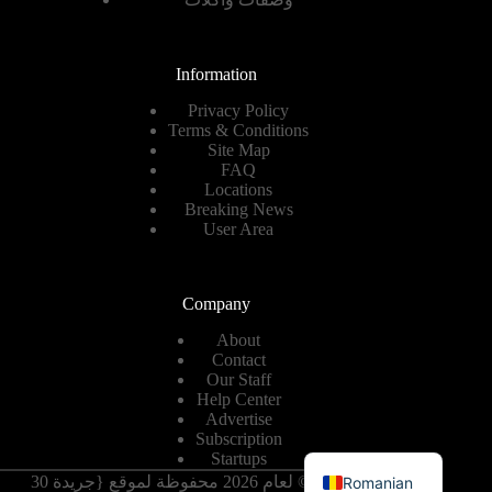
Information
Privacy Policy
Terms & Conditions
Site Map
FAQ
Locations
Breaking News
User Area
Company
About
Contact
Our Staff
Help Center
Advertise
Subscription
English
Startups
حقوق النشر © لعام 2026 محفوظة لموقع {جريدة 30
Romanian