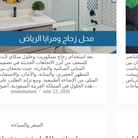
عناصر
يعد استخدام زجاج سيكوريت وحلول سكاي لايت
ن بين
للسقف من أبرز الاتجاهات الحديثة في تصميم
يناسب
المباني السكنية والتجارية، حيث يجمعان بين
ويبحث
المظهر العصري، والمتانة، والأمان، والاستفادة
لرياض
المثلى من الإضاءة الطبيعية. ومع تزايد الطلب على
هذه الحلول في المملكة العربية السعودية، أصبح…
seomohamed
iulie 22, 2026
السفر والسياحة