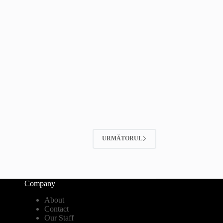
URMĂTORUL
Company
About
Contact
Our Staff