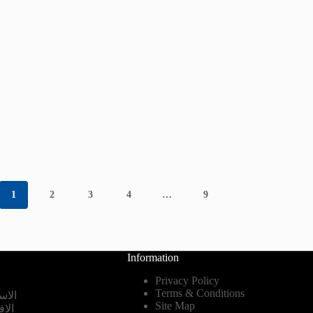
1
2
3
4
…
9
Information
Privacy Policy
Terms & Conditions
الاس
Site Map
الا