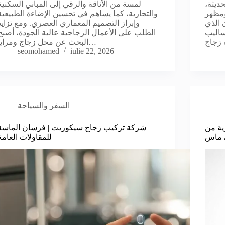
حديثة،
لمسة من الأناقة والرقي إلى المباني السكنية
ومظهر
والتجارية، كما يساهم في تحسين الإضاءة الطبيعية
 الذي
وإبراز التصميم المعماري العصري. ومع تزايد
ساليب
الطلب على الأعمال الزجاجية عالية الجودة، أصبح
البحث عن محل زجاج ومرايا…
seomohamed
iulie 22, 2026
السفر والسياحة
ية من
شركة تركيب زجاج سيكوريت | فرسان الماسة
ي ماس
للمقاولات العامة