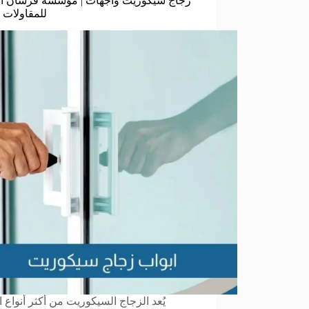
زجاج سيكوريت واجهات | مؤسسة فرسان ا
للمقاولات ا
يُعد الزجاج السيكوريت من أكثر أنواع ا