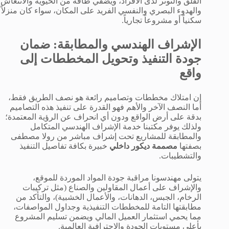
القلق والتوتر لدى الأفراد، ويضفي طاقة من الحيوية والانتعاش
والهدوء البصري والنفسي الفريد على المكان، سواء كان منزلاً
سكنياً أو مشروعاً تجارياً.
الإشراف الهندسي والمطابقة: ضمان
جودة التنفيذ وتحويل المخططات إلى
واقع
إن امتلاك مخططات وتصاميم رائعة هو نصف الطريق فقط،
أما النصف الآخر والأهم فهو القدرة على تنفيذ هذه التصاميم
بدقة على أرض الواقع ودون أي انحراف عن الرؤية المعتمدة؛
ولذلك يوفر مكتبنا خدمة الإشراف الهندسي المتكامل
والمطابقة للمشاريع تحت إشراف مباشر من رولا مصطفى
بصفتها
مصممة ديكور داخلي
خبيرة بكافة تفاصيل التنفيذ
والتشطيبات.
يتولى مهندسونا مراقبة جودة المواد الموردة للموقع،
والإشراف على أعمال المقاولين والصناع (مثل تركيبات
الرخام، الجبس، الدهانات، والأعمال الخشبية)، والتأكد من
مطابقتها التامة للمخططات التنفيذية وجداول المواصفات،
مما يحمي استثمار العميل المالي ويضمن تسليم المشروع
بأعلى مستويات الجودة والاحترافية العالمية.