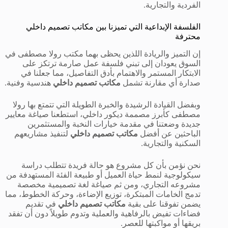
الفردية والتجارية.
الفلسفة الإبداعية التي تميزنا بين مكاتب تصميم داخلي
محترفة
إن التميز والريادة اللذين يحظى بهما مكتب رولا مصطفى في
السوق يعودان إلى تبني فلسفة عمل صارمة ترتكز على
الابتكار المستمر والاهتمام بأدق التفاصيل، مما جعلنا في
صدارة أي مقارنة تشمل
مكاتب تصميم داخلي
هندسية وفنية.
وبفضل القيادة الرشيدة والخبرة الطويلة التي تتمتع بها رولا
مصطفى كأبرز مصممة ديكور داخلي، استطعنا صياغة معايير
جديدة وضعتنا في مقدمة خيارات النخبة والمستثمرين
الباحثين عن أفضل
مكاتب تصميم داخلي
لتنفيذ مشاريعهم
السكنية والتجارية.
نحن نؤمن بأن كل مشروع هو حالة فريدة تتطلب دراسة
سيكولوجية لنمط حياة العميل أو طبيعة الفئة المستهدفة من
مشروعه التجاري، ومن ثم صياغة لغة تصميمية مخصصة
تدمج الخامات المبتكرة، توزيع الإضاءة، وحركة الخطوط، مما
يضمن تفوقنا على بقية
مكاتب تصميم داخلي
في تقديم
فضاءات تفيض بالرفاهية والعملية وتدوم طويلاً دون أن تفقد
بريقها أو مواكبتها للعصر.