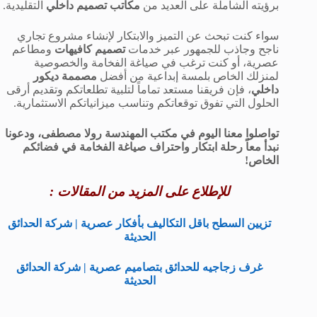
برؤيته الشاملة على العديد من
مكاتب تصميم داخلي
التقليدية.
سواء كنت تبحث عن التميز والابتكار لإنشاء مشروع تجاري
ناجح وجاذب للجمهور عبر خدمات
تصميم كافيهات
ومطاعم
عصرية، أو كنت ترغب في صياغة الفخامة والخصوصية
لمنزلك الخاص بلمسة إبداعية من أفضل
مصممة ديكور
داخلي
، فإن فريقنا مستعد تماماً لتلبية تطلعاتكم وتقديم أرقى
الحلول التي تفوق توقعاتكم وتناسب ميزانياتكم الاستثمارية.
تواصلوا معنا اليوم في مكتب المهندسة رولا مصطفى، ودعونا
نبدأ معاً رحلة ابتكار واحتراف صياغة الفخامة في فضائكم
الخاص!
للإطلاع على المزيد من المقالات :
تزيين السطح باقل التكاليف بأفكار عصرية | شركة الحدائق
الحديثة
غرف زجاجيه للحدائق بتصاميم عصرية | شركة الحدائق
الحديثة