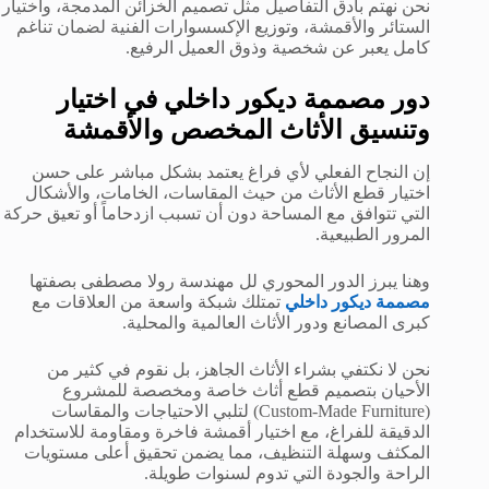
نحن نهتم بأدق التفاصيل مثل تصميم الخزائن المدمجة، واختيار
الستائر والأقمشة، وتوزيع الإكسسوارات الفنية لضمان تناغم
كامل يعبر عن شخصية وذوق العميل الرفيع.
دور مصممة ديكور داخلي في اختيار
وتنسيق الأثاث المخصص والأقمشة
إن النجاح الفعلي لأي فراغ يعتمد بشكل مباشر على حسن
اختيار قطع الأثاث من حيث المقاسات، الخامات، والأشكال
التي تتوافق مع المساحة دون أن تسبب ازدحاماً أو تعيق حركة
المرور الطبيعية.
وهنا يبرز الدور المحوري لل مهندسة رولا مصطفى بصفتها
مصممة ديكور داخلي
تمتلك شبكة واسعة من العلاقات مع
كبرى المصانع ودور الأثاث العالمية والمحلية.
نحن لا نكتفي بشراء الأثاث الجاهز، بل نقوم في كثير من
الأحيان بتصميم قطع أثاث خاصة ومخصصة للمشروع
(Custom-Made Furniture) لتلبي الاحتياجات والمقاسات
الدقيقة للفراغ، مع اختيار أقمشة فاخرة ومقاومة للاستخدام
المكثف وسهلة التنظيف، مما يضمن تحقيق أعلى مستويات
الراحة والجودة التي تدوم لسنوات طويلة.