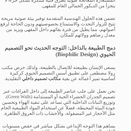
المستعارة المعالجة صوتياً بطرق فنية مبتكرة تشكل جزءاً لا
يتجزأ من الديكور الجمالي العام للمقهى.
تضمن هذه الحلول الهندسية المتقدمة توفير بيئة صوتية مريحة
تتيح للزوار التحدث والاستمتاع بخصوصيتهم ودون الحاجة لرفع
أصواتهم، مما يطيل من فترة بقائهم داخل المقهى ويزيد من
معدل رضاهم وولائهم للمكان.
دمج الطبيعة بالداخل: التوجه الحديث نحو التصميم
الحيوي (Biophilic Design)
يسعى الإنسان بطبيعته للاتصال بالطبيعة، ولذلك حرص مكتب
رولا مصطفى على تطبيق أسس التصميم الحيوي كركيزة
أساسية تميز أعماله عن بقية
مكاتب تصميم داخلي
التقليدية.
نحن نعمل على جلب عناصر الطبيعة إلى داخل الفراغات عبر
تصميم الجدران الخضراء الحية أو المستدامة (Green Walls)،
وتوزيع النباتات الداخلية التي تساعد على تنقية الهواء وتحسين
جودة البيئة المحيطة، فضلاً عن استخدام المواد الطبيعية الخام
مثل الأحجار غير المصقولة، والأخشاب ذات العروق الظاهرة.
يساهم هذا التوجه الإبداعي بشكل مباشر في خفض مستويات