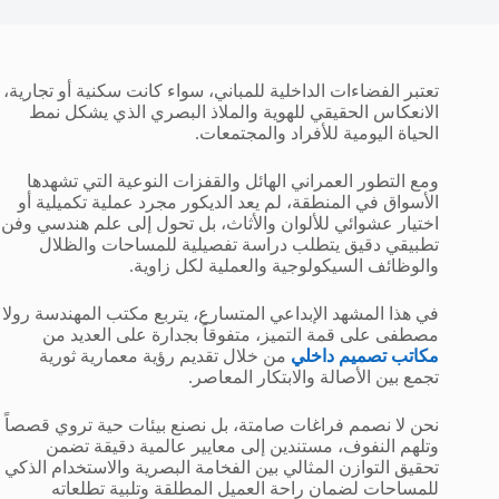
تعتبر الفضاءات الداخلية للمباني، سواء كانت سكنية أو تجارية،
الانعكاس الحقيقي للهوية والملاذ البصري الذي يشكل نمط
الحياة اليومية للأفراد والمجتمعات.
ومع التطور العمراني الهائل والقفزات النوعية التي تشهدها
الأسواق في المنطقة، لم يعد الديكور مجرد عملية تكميلية أو
اختيار عشوائي للألوان والأثاث، بل تحول إلى علم هندسي وفن
تطبيقي دقيق يتطلب دراسة تفصيلية للمساحات والظلال
والوظائف السيكولوجية والعملية لكل زاوية.
في هذا المشهد الإبداعي المتسارع، يتربع مكتب المهندسة رولا
مصطفى على قمة التميز، متفوقاً بجدارة على العديد من
مكاتب تصميم داخلي
من خلال تقديم رؤية معمارية ثورية
تجمع بين الأصالة والابتكار المعاصر.
نحن لا نصمم فراغات صامتة، بل نصنع بيئات حية تروي قصصاً
وتلهم النفوف، مستندين إلى معايير عالمية دقيقة تضمن
تحقيق التوازن المثالي بين الفخامة البصرية والاستخدام الذكي
للمساحات لضمان راحة العميل المطلقة وتلبية تطلعاته