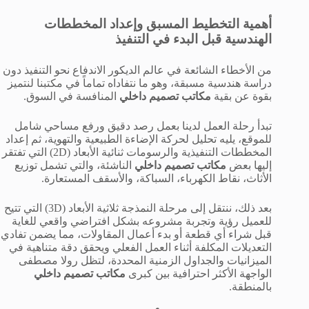
أهمية التخطيط المسبق وإعداد المخططات
الهندسية قبل البدء في التنفيذ
من الأخطاء الشائعة في عالم الديكور الاندفاع نحو التنفيذ دون
دراسة هندسية مسبقة، وهو ما نتفاداه تماماً في مكتبنا لنتميز
بقوة عن بقية
مكاتب تصميم داخلي
المنافسة في السوق.
تبدأ رحلة العمل لدينا بعمل رصد دقيق ورفع مساحي شامل
للموقع، يليه تحليل لحركة الإضاءة الطبيعية والتهوية، ثم إعداد
المخططات التنفيذية والرسومات ثنائية الأبعاد (
2D
) التي تفتقر
إليها بعض
مكاتب تصميم داخلي
الناشئة، والتي تشمل توزيع
الأثاث، نقاط الكهرباء، السباكة، والأسقف المستعارة.
بعد ذلك، ننتقل إلى مرحلة النمذجة ثلاثية الأبعاد (
3D
) التي تتيح
للعميل رؤية وتجربة مشروعه بشكل افتراضي واقعي للغاية
قبل شراء أي قطعة أو بدء أعمال المقاولات، مما يضمن تفادي
التعديلات المكلفة أثناء العمل الفعلي ويحقق دقة متناهية في
الميزانيات والجداول الزمنية المحددة، لتظل رولا مصطفى
الواجهة الأكثر احترافية بين كبرى
مكاتب تصميم داخلي
بالمنطقة.