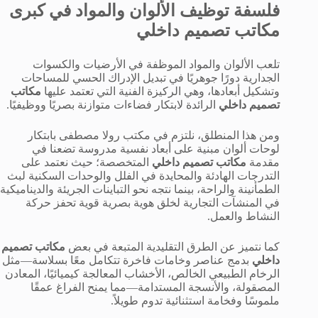
فلسفة توظيف الألوان والمواد في كبرى
مكاتب تصميم داخلي
تلعب الألوان والمواد الموظفة في الأرضيات والكسوات
الجدارية دورًا جوهريًا في تبديل الإدراك الحسي للمساحات
وتشكيل أبعادها، وهي الركيزة الفنية التي تعتمد عليها
مكاتب
تصميم داخلي
الرائدة لابتكار فضاءات متوازنة بصريًا ووظيفيًا.
ومن هذا المنطلق، نلتزم في مكتب رولا مصطفى بابتكار
لوحات ألوان مبنية على أبعاد نفسية مدروسة تضعنا في
مقدمة
مكاتب تصميم داخلي
المتخصصة؛ حيث نعتمد على
التدرجات الهادئة والمحايدة في الفلل والوحدات السكنية لبث
الطمأنينة والراحة، بينما نتجه نحو التباينات الجريئة والديناميكية
في المنشآت التجارية لخلق هوية بصرية قوية تحفز حركة
النشاط والعمل.
كما نتميز عن الطرق التقليدية المتبعة في بعض
مكاتب تصميم
داخلي
بدمج عناصر وخامات فاخرة تتكامل معًا بسلاسة—مثل
الرخام الطبيعي الخالص، الأخشاب المعالجة كيميائيًا، المعادن
المصقولة، والأنسجة المستدامة—مما يمنح الفراغ عمقًا
ملموسًا وفخامة استثنائية تدوم طويلاً.