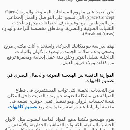
نحن نعتمد على مفهوم المساحات المفتوحة والمرنة (Open-
Space Concept) التي تشجع على التواصل والعمل الجماعي
بين الموظفين، مع توفير غرف اجتماعات مجهزة بأحدث
التقنيات الصوتية والبصرية، ومناطق مخصصة للراحة والهدوء
(Breakout Areas).
نهتم بدراسة بيوميكانيك الحركة، واستخدام أثاث مكتبي مريح
وصحي يدعم سلامة الجسد، وتوظيف الألوان والنباتات
الداخلية لتقليل التوتر وخلق بيئة عمل إيجابية ومحفزة ترفع
من كفاءة وولاء فريق العمل.
الموازنة الدقيقة بين الهندسة الصوتية والجمال البصري في
تصميم كافيهات
من التحديات الخفية التي تواجه المستثمرين في قطاع
الضيافة هي مشكلة الضوضاء وارتداد الصوت داخل المكان
نتيجة تجمعات الزوار، وهو تفصيل تقني جوهري نضعه في
مقدمة أولوياتنا عند دراسة وتنفيذ مشاريع
تصميم كافيهات
.
يقوم مهندسو مكتبنا بدمج المواد الماصة للصوت مثل الألواح
الخشبية المثقبة، الكسوات القماشية الجدارية، والأسقف