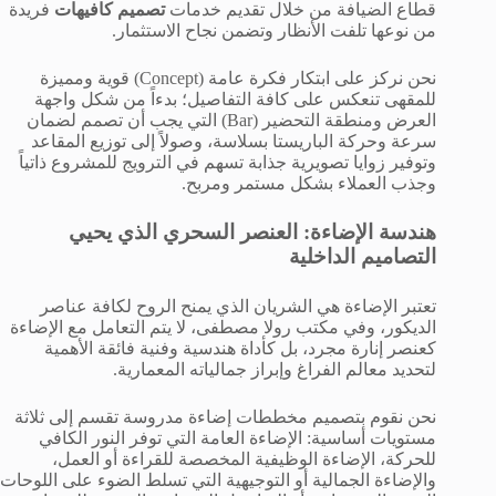
قطاع الضيافة من خلال تقديم خدمات
تصميم كافيهات
فريدة
من نوعها تلفت الأنظار وتضمن نجاح الاستثمار.
نحن نركز على ابتكار فكرة عامة (Concept) قوية ومميزة
للمقهى تنعكس على كافة التفاصيل؛ بدءاً من شكل واجهة
العرض ومنطقة التحضير (Bar) التي يجب أن تصمم لضمان
سرعة وحركة الباريستا بسلاسة، وصولاً إلى توزيع المقاعد
وتوفير زوايا تصويرية جذابة تسهم في الترويج للمشروع ذاتياً
وجذب العملاء بشكل مستمر ومربح.
هندسة الإضاءة: العنصر السحري الذي يحيي
التصاميم الداخلية
تعتبر الإضاءة هي الشريان الذي يمنح الروح لكافة عناصر
الديكور، وفي مكتب رولا مصطفى، لا يتم التعامل مع الإضاءة
كعنصر إنارة مجرد، بل كأداة هندسية وفنية فائقة الأهمية
لتحديد معالم الفراغ وإبراز جمالياته المعمارية.
نحن نقوم بتصميم مخططات إضاءة مدروسة تقسم إلى ثلاثة
مستويات أساسية: الإضاءة العامة التي توفر النور الكافي
للحركة، الإضاءة الوظيفية المخصصة للقراءة أو العمل،
والإضاءة الجمالية أو التوجيهية التي تسلط الضوء على اللوحات