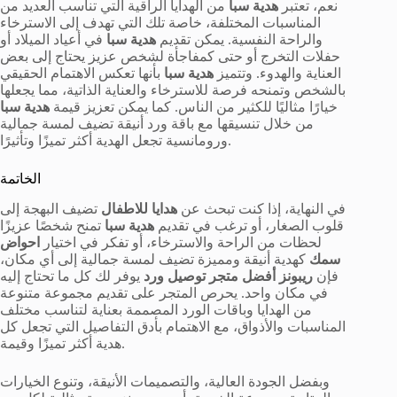
نعم، تعتبر
هدية سبا
من الهدايا الراقية التي تناسب العديد من
المناسبات المختلفة، خاصة تلك التي تهدف إلى الاسترخاء
والراحة النفسية. يمكن تقديم
هدية سبا
في أعياد الميلاد أو
حفلات التخرج أو حتى كمفاجأة لشخص عزيز يحتاج إلى بعض
العناية والهدوء. وتتميز
هدية سبا
بأنها تعكس الاهتمام الحقيقي
بالشخص وتمنحه فرصة للاسترخاء والعناية الذاتية، مما يجعلها
خيارًا مثاليًا للكثير من الناس. كما يمكن تعزيز قيمة
هدية سبا
من خلال تنسيقها مع باقة ورد أنيقة تضيف لمسة جمالية
ورومانسية تجعل الهدية أكثر تميزًا وتأثيرًا.
الخاتمة
في النهاية، إذا كنت تبحث عن
هدايا للاطفال
تضيف البهجة إلى
قلوب الصغار، أو ترغب في تقديم
هدية سبا
تمنح شخصًا عزيزًا
لحظات من الراحة والاسترخاء، أو تفكر في اختيار
احواض
سمك
كهدية أنيقة ومميزة تضيف لمسة جمالية إلى أي مكان،
فإن
ريبونز أفضل متجر توصيل ورد
يوفر لك كل ما تحتاج إليه
في مكان واحد. يحرص المتجر على تقديم مجموعة متنوعة
من الهدايا وباقات الورد المصممة بعناية لتناسب مختلف
المناسبات والأذواق، مع الاهتمام بأدق التفاصيل التي تجعل كل
هدية أكثر تميزًا وقيمة.
وبفضل الجودة العالية، والتصميمات الأنيقة، وتنوع الخيارات