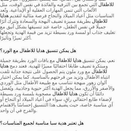
للاطفال
التي تجمع بين الترفيه والفائدة في نفس الوقت، مثل
الألعاب التي تنمي المهارات العقلية أو الإبداعية. وتُعد
المناسبات مثل أعياد الميلاد والنجاح فرصة مثالية لتقديم
هدايا
للاطفال
بطريقة مميزة تضيف البهجة والسعادة وتترك أثرًا
جميلًا في نفس الطفل، خاصة عند تنسيقها بشكل أنيق مع
تغليف جذاب أو لمسة ورد بسيطة تزيد من قيمة الهدية وتجعلها
أكثر تميزًا وتأثيرًا.
هل يمكن تنسيق هدايا للاطفال مع الورد؟
نعم، يمكن تنسيق
هدايا للاطفال
مع باقات الورد بطريقة جميلة
ومبتكرة تضيف طابعًا احتفاليًا مميزًا للهدية. فعند دمج
هدايا
للاطفال
مع ورد ملون يتم الحصول على نتيجة جذابة تلفت
انتباه الأطفال وتزيد من فرحتهم بالمناسبة. كما يمكن اختيار
ألوان زهور مبهجة تتناسب مع طبيعة الأطفال مثل الوردي
والأصفر والأزرق، مما يجعل الهدية أكثر حيوية وجاذبية. ويُفضل
دائمًا أن تكون
هدايا للاطفال
مصحوبة بلمسة ورد بسيطة
لإضفاء طابع احتفالي راقٍ، سواء في أعياد الميلاد أو النجاح أو
أي مناسبة خاصة، حيث يضيف هذا التنسيق إحساسًا بالاهتمام
والفرح في آن واحد.
هل تعتبر هدية سبا مناسبة لجميع المناسبات؟