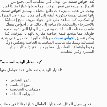
تُعد
احواض سمك
من الهدايا غير التقليدية التي تجمع بين
الجمال والهدوء في نفس الوقت، مما يجعلها خيارًا مثاليًا لمن
يبحث عن هدية مميزة ذات طابع مختلف. وتتميز
احواض سمك
بأنها تضيف لمسة ديكورية أنيقة إلى أي مكان سواء في المنزل
أو المكتب، كما تساعد على خلق أجواء مريحة تمنح إحساسًا
بالاسترخاء والسكينة. بالإضافة إلى ذلك، فإن
احواض سمك
تناسب مختلف المساحات وتعتبر من الهدايا التي تدوم لفترة
طويلة، مما يمنحها قيمة إضافية مقارنة بالهدايا المؤقتة. كما
يمكن تنسيق
احواض سمك
مع باقات الورد للحصول على هدية
استثنائية ومتكاملة تناسب المناسبات الخاصة وتعكس ذوقًا
رفيعًا واهتمامًا بالتفاصيل، مما يجعلها اختيارًا مثاليًا للهدايا
المميزة وغير التقليدية.
كيف تختار الهدية المناسبة؟
اختيار الهدية يعتمد على عدة عوامل منها:
عمر الشخص.
نوع المناسبة.
الاهتمامات الشخصية.
الميزانية المتاحة.
فعلى سبيل المثال، تعد
هدايا للاطفال
خيارًا مثاليًا في حفلات