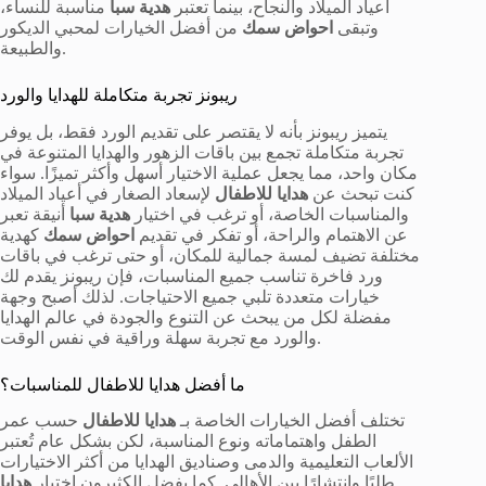
أعياد الميلاد والنجاح، بينما تعتبر
هدية سبا
مناسبة للنساء،
وتبقى
احواض سمك
من أفضل الخيارات لمحبي الديكور
والطبيعة.
ريبونز تجربة متكاملة للهدايا والورد
يتميز ريبونز بأنه لا يقتصر على تقديم الورد فقط، بل يوفر
تجربة متكاملة تجمع بين باقات الزهور والهدايا المتنوعة في
مكان واحد، مما يجعل عملية الاختيار أسهل وأكثر تميزًا. سواء
كنت تبحث عن
هدايا للاطفال
لإسعاد الصغار في أعياد الميلاد
والمناسبات الخاصة، أو ترغب في اختيار
هدية سبا
أنيقة تعبر
عن الاهتمام والراحة، أو تفكر في تقديم
احواض سمك
كهدية
مختلفة تضيف لمسة جمالية للمكان، أو حتى ترغب في باقات
ورد فاخرة تناسب جميع المناسبات، فإن ريبونز يقدم لك
خيارات متعددة تلبي جميع الاحتياجات. لذلك أصبح وجهة
مفضلة لكل من يبحث عن التنوع والجودة في عالم الهدايا
والورد مع تجربة سهلة وراقية في نفس الوقت.
ما أفضل هدايا للاطفال للمناسبات؟
تختلف أفضل الخيارات الخاصة بـ
هدايا للاطفال
حسب عمر
الطفل واهتماماته ونوع المناسبة، لكن بشكل عام تُعتبر
الألعاب التعليمية والدمى وصناديق الهدايا من أكثر الاختيارات
طلبًا وانتشارًا بين الأهالي. كما يفضل الكثيرون اختيار
هدايا