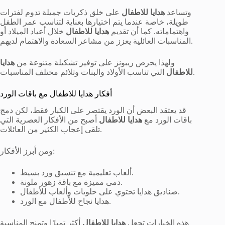
وتساعد
هدايا للاطفال
على خلق ذكريات جميلة تدوم لفترات
طويلة، خاصة عندما يتم اختيارها بعناية لتناسب عمر الطفل
واهتماماته. كما أن تقديم
هدايا للاطفال
خلال أعياد الميلاد أو
المناسبات العائلية يعزز من مشاعر السعادة والاهتمام لديهم.
ولهذا يحرص ريبونز على توفير تشكيلة متنوعة من
هدايا
التي تناسب الأولاد والبنات وتلائم مختلف المناسبات.
للاطفال
أفكار هدايا للاطفال مع باقات الورد
قد يعتقد البعض أن الورد يقتصر على الكبار فقط، لكن دمج
باقات الورد مع
هدايا للاطفال
أصبح من الأفكار العصرية التي
تلقى إعجاب الكثير من العائلات.
ومن أبرز الأفكار:
ألعاب تعليمية مع تنسيق ورد بسيط.
دمى مميزة مع باقة زهور ملونة.
صناديق هدايا تحتوي على حلويات وألعاب للأطفال.
هدايا نجاح للأطفال مع الورد.
هذه الخيارات تجعل
هدايا للاطفال
أكثر تميزًا وتمنح المناسبة