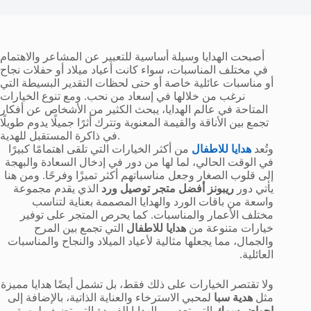
أصبحت الهدايا وسيلة أساسية للتعبير عن المشاعر والاهتمام
في مختلف المناسبات، سواء كانت أعياد ميلاد أو حفلات نجاح
أو مناسبات عائلية خاصة أو حتى لحظات التقدير البسيطة التي
نرغب من خلالها في إسعاد من نحب. ومع تنوع الخيارات
المتاحة في عالم الهدايا، يبحث الكثير من الأشخاص عن أفكار
تجمع بين الأناقة والقيمة المعنوية وتترك أثرًا جميلًا يدوم طويلًا
في ذاكرة المستقبل للهدية.
وتُعد
هدايا للاطفال
من أكثر الخيارات التي تلقى اهتمامًا كبيرًا
في الوقت الحالي، لما لها من دور في إدخال السعادة والبهجة
إلى قلوب الصغار وجعل مناسباتهم أكثر تميزًا وفرحًا. ومن هنا
يأتي دور
ريبونز أفضل متجر توصيل ورد
الذي يقدم مجموعة
واسعة من باقات الورد والهدايا المصممة بعناية لتناسب
مختلف الأعمار والمناسبات. كما يحرص المتجر على توفير
خيارات متنوعة من
هدايا للاطفال
التي تجمع بين المرح
والجمال، مما يجعلها مثالية لأعياد الميلاد والنجاح والمناسبات
العائلية.
ولا تقتصر الخيارات على ذلك فقط، بل تشمل أيضًا هدايا مميزة
مثل
هدية سبا
لمحبي الاسترخاء والعناية الذاتية، بالإضافة إلى
احواض سمك
التي تعد من الهدايا الفريدة التي تضيف لمسة