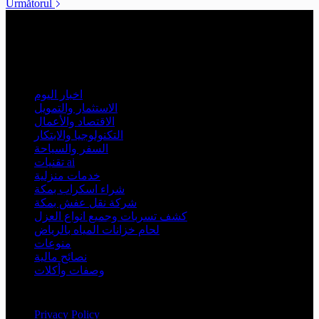
Următorul
Business Hours
Monday - Friday:
08:00 - 20:00
Saturday - Sunday:
09- 14:00
التصنيفات
اخبار اليوم
الاستثمار والتمويل
الاقتصاد والأعمال
التكنولوجيا والابتكار
السفر والسياحة
تقنيات ai
خدمات منزلية
شراء اسكراب بمكة
شركة نقل عفش بمكة
كشف تسربات وجميع انواع العزل
لحام خزانات المياه بالرياض
منوعات
نصائح مالية
وصفات وأكلات
Information
Privacy Policy