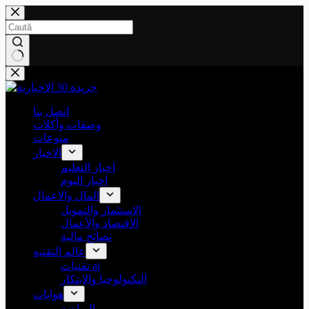
Sari
la
conținut
Niciun
rezultat
اتصل بنا
وصفات وأكلات
منوعات
الاخبار
اخبار التعليم
اخبار اليوم
المال والاعمال
الاستثمار والتمويل
الاقتصاد والأعمال
نصائح مالية
عالم التقنيه
تقنيات ai
التكنولوجيا والابتكار
هوايات
الرياضة