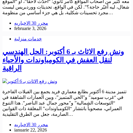
معه كثير من أصحاب المواقع كأمر ثانوي: “أحدّث لاحقًا”، أو “الموقع
شغال، ليه أغيّر حاجة؟”. لكن في الواقع، تحديثات ووردبريس ليست
مجرد تحسينات شكلية، بل هي جزء أساسي من منظومة…
محرر 30 الاخباريه
februarie 3, 2026
خدمات منزلية
ونش رفع الاثاث بـ 6 أكتوبر: الحل الهندسي
لنقل العفش في الكومباوندات والأحياء
الراقية
تتميز مدينة 6 أكتوبر بطابع معماري فريد يجمع بين الفيلات الفاخرة
في “غرب سوميد” و”الحي المتميز”، وبين العمارات الشاهقة في
“التوسعات الشمالية” و”محور جمال عبد الناصر”. هذا التنوع
العمراني، مصحوباً بانتشار “الكومباوندات” المغلقة ذات القوانين
الصارمة، جعل من الطرق التقليدية…
محرر 30 الاخباريه
ianuarie 22, 2026