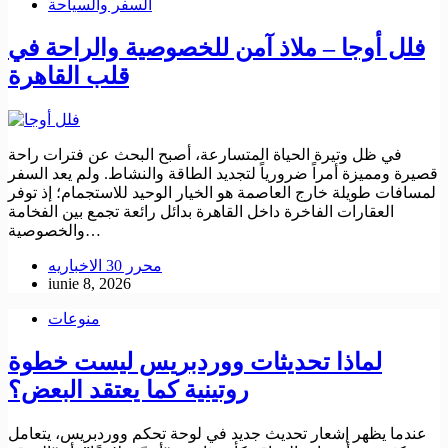
السفر والسياحة
فلل أوجا – ملاذ آمن للخصوصية والراحة في
قلب القاهرة
في ظل وتيرة الحياة المتسارعة، أصبح البحث عن فترات راحة
قصيرة ومميزة أمراً ضرورياً لتجديد الطاقة والنشاط. ولم يعد السفر
لمسافات طويلة خارج العاصمة هو الخيار الوحيد للاستجمام؛ إذ توفر
العقارات الفاخرة داخل القاهرة بدائل رائعة تجمع بين الفخامة
والخصوصية…
محرر 30 الاخباريه
iunie 8, 2026
منوعات
لماذا تحديثات ووردبريس ليست خطوة
روتينية كما يعتقد البعض؟
عندما يظهر إشعار تحديث جديد في لوحة تحكم ووردبريس، يتعامل