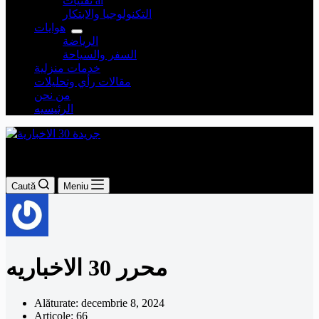
تقنيات ai
التكنولوجيا والابتكار
هوايات
الرياضة
السفر والسياحة
خدمات منزلية
مقالات رأي وتحليلات
من نحن
الرئيسيه
جريدة 30 الاخبارية
Caută
Meniu
محرر 30 الاخباريه
Alăturate: decembrie 8, 2024
Articole: 66