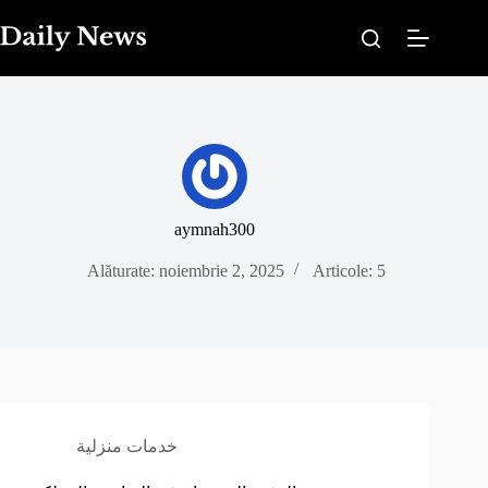
Sari
la
conținut
aymnah300
Alăturate: noiembrie 2, 2025
Articole: 5
خدمات منزلية