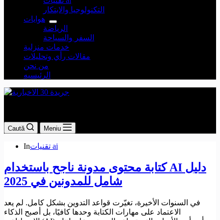
تقنيات ai
التكنولوجيا والابتكار
هوايات
الرياضة
السفر والسياحة
خدمات منزلية
مقالات رأي وتحليلات
من نحن
الرئيسيه
جريدة 30 الاخبارية
Caută
Meniu
تقنيات ai
In
كتابة محتوى مدونة ناجح باستخدام AI دليل
شامل للمدونين في 2025
في السنوات الأخيرة، تغيّرت قواعد التدوين بشكل كامل. لم يعد
الاعتماد على مهارات الكتابة وحدها كافيًا، بل أصبح الذكاء