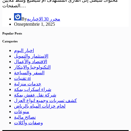
محتواك سيصل إلى القارئ المستهدف أم سيضيع وسط ملايين
الصفحات.…
محرر 30 الاخباريه
By
On
septembrie 1, 2025
Popular Posts
Categories
اخبار اليوم
الاستثمار والتمويل
الاقتصاد والأعمال
التكنولوجيا والابتكار
السفر والسياحة
تقنيات ai
خدمات منزلية
شراء اسكراب بمكة
شركة نقل عفش بمكة
كشف تسربات وجميع انواع العزل
لحام خزانات المياه بالرياض
منوعات
نصائح مالية
وصفات وأكلات