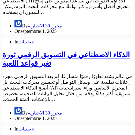
الاصطناعي (AI) أحد أهم الأدوات التي تساعد المدونين على إنتاج
محتوى أفضل وأسرع وأكثر توافقًا مع محركات البحث. اليوم، يمكن
للمدون أن يستخدم…
محرر 30 الاخباريه
By
On
septembrie 1, 2025
تقنيات ai
In
الذكاء الاصطناعي في التسويق الرقمي ثورة
تغير قواعد اللعبة
في عالم يشهد تطورًا رقميًا متسارعًا، لم يعد التسويق الرقمي مجرد
إعلانات تقليدية على وسائل التواصل أو تحسين محركات البحث. بل
أصبح الذكاء الاصطناعي (AI) المحرك الأساسي وراء استراتيجيات
تسويقية أكثر ذكاءً ودقة. من خلال تحليل البيانات الضخمة، تخصيص
الإعلانات، أتمتة الحملات،…
محرر 30 الاخباريه
By
On
septembrie 1, 2025
تقنيات ai
In