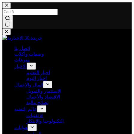
Sari
la
conținut
Niciun
rezultat
اتصل بنا
وصفات وأكلات
منوعات
الاخبار
اخبار التعليم
اخبار اليوم
المال والاعمال
الاستثمار والتمويل
الاقتصاد والأعمال
نصائح مالية
عالم التقنيه
تقنيات ai
التكنولوجيا والابتكار
هوايات
الرياضة