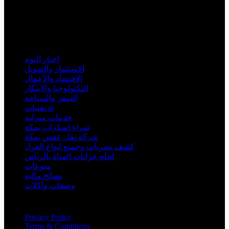
Business Hours
Monday - Friday:
08:00 - 20:00
Saturday - Sunday:
09- 14:00
التصنيفات
اخبار اليوم
الاستثمار والتمويل
الاقتصاد والأعمال
التكنولوجيا والابتكار
السفر والسياحة
تقنيات ai
خدمات منزلية
شراء اسكراب بمكة
شركة نقل عفش بمكة
كشف تسربات وجميع انواع العزل
لحام خزانات المياه بالرياض
منوعات
نصائح مالية
وصفات وأكلات
Information
Privacy Policy
Terms & Conditions