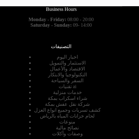
Business Hours
Monday - Friday:
08:00 - 20:00
Saturday - Sunday:
09- 14:00
التصنيفات
اخبار اليوم
الاستثمار والتمويل
الاقتصاد والأعمال
التكنولوجيا والابتكار
السفر والسياحة
تقنيات ai
خدمات منزلية
شراء اسكراب بمكة
شركة نقل عفش بمكة
كشف تسربات وجميع انواع العزل
لحام خزانات المياه بالرياض
منوعات
نصائح مالية
وصفات وأكلات