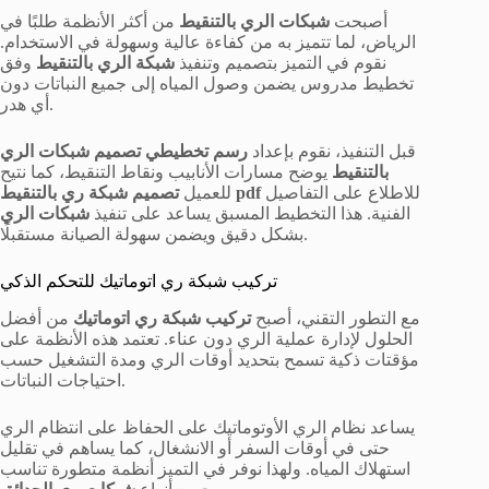
أصبحت
شبكات الري بالتنقيط
من أكثر الأنظمة طلبًا في
الرياض، لما تتميز به من كفاءة عالية وسهولة في الاستخدام.
نقوم في التميز بتصميم وتنفيذ
شبكة الري بالتنقيط
وفق
تخطيط مدروس يضمن وصول المياه إلى جميع النباتات دون
أي هدر.
قبل التنفيذ، نقوم بإعداد
رسم تخطيطي تصميم شبكات الري
بالتنقيط
يوضح مسارات الأنابيب ونقاط التنقيط، كما نتيح
للاطلاع على التفاصيل
تصميم شبكة ري بالتنقيط pdf
للعميل
الفنية. هذا التخطيط المسبق يساعد على تنفيذ
شبكات الري
بشكل دقيق ويضمن سهولة الصيانة مستقبلًا.
تركيب شبكة ري اتوماتيك للتحكم الذكي
مع التطور التقني، أصبح
تركيب شبكة ري اتوماتيك
من أفضل
الحلول لإدارة عملية الري دون عناء. تعتمد هذه الأنظمة على
مؤقتات ذكية تسمح بتحديد أوقات الري ومدة التشغيل حسب
احتياجات النباتات.
يساعد نظام الري الأوتوماتيك على الحفاظ على انتظام الري
حتى في أوقات السفر أو الانشغال، كما يساهم في تقليل
استهلاك المياه. ولهذا نوفر في التميز أنظمة متطورة تناسب