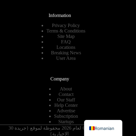
Information
Privacy Policy
Terms & Conditions
Site Map
FAQ
Locations
Breaking News
User Area
Company
About
Contact
Our Staff
Help Center
Advertise
Subscription
English
Startups
حقوق النشر © لعام 2026 محفوظة لموقع {جريدة 30
Romanian
الاخبارية}