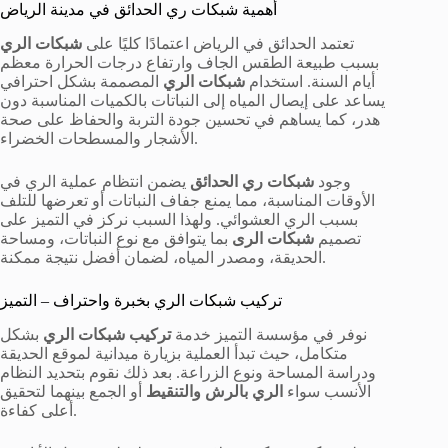
أهمية شبكات ري الحدائق في مدينة الرياض
تعتمد الحدائق في الرياض اعتمادًا كليًا على
شبكات الري
بسبب طبيعة الطقس الجاف وارتفاع درجات الحرارة معظم
أيام السنة. استخدام
شبكات الري
المصممة بشكل احترافي
يساعد على إيصال المياه إلى النباتات بالكميات المناسبة دون
هدر، كما يساهم في تحسين جودة التربة والحفاظ على صحة
الأشجار والمسطحات الخضراء.
وجود
شبكات ري الحدائق
يضمن انتظام عملية الري في
الأوقات المناسبة، مما يمنع جفاف النباتات أو تعرضها للتلف
بسبب الري العشوائي. ولهذا السبب نركز في التميز على
تصميم
شبكات الرى
بما يتوافق مع نوع النباتات، ومساحة
الحديقة، ومصدر المياه، لضمان أفضل نتيجة ممكنة.
تركيب شبكات الري بخبرة واحتراف – التميز
نوفر في مؤسسة التميز خدمة
تركيب شبكات الري
بشكل
متكامل، حيث تبدأ العملية بزيارة ميدانية لموقع الحديقة
ودراسة المساحة ونوع الزراعة. بعد ذلك نقوم بتحديد النظام
الأنسب سواء
الري بالرش والتنقيط
أو الجمع بينهما لتحقيق
أعلى كفاءة.