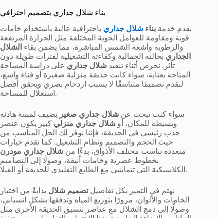
بناء شلال جداري بتصميم احترافي
نقدم خدمة
بناء
شلال جداري
باحترافية عالية باستخدام خامات
قوية ومقاومة للعوامل الجوية المختلفة مثل الحرارة المرتفعة
والرطوبة وأشعة الشمس المباشرة، مما يضمن بقاء
الشلال
الجداري
بحالته الجمالية وكفاءته التشغيلية لفترات طويلة دون
تأثر. نحرص أثناء تنفيذ
شلال جداري
على دراسة المساحة
المتاحة بعناية، سواء كانت حديقة منزلية صغيرة أو فناء واسع،
لنقدم تصميمًا متناسقًا لا يسبب ازدحام بصري ويحقق أفضل
استغلال للمساحة.
سواء كنت تبحث عن
شلال جداري صغير
يضيف لمسة هادئة
وبسيطة للمكان، أو
شلال جداري منزلي
كبير يكون عنصر
جذب رئيسي في الحديقة، فإننا نوفر لك الحل المناسب من
حيث الحجم والتصميم ونظام التشغيل. كما نقدم خيارات
متعددة تناسب مختلف الأذواق، بدءًا من
شلال جداري مودرن
بخطوط عصرية وخامات أنيقة، وصولًا إلى التصاميم
الكلاسيكية التي تتماشى مع الطابع التقليدي للحديقة أو الفيلا.
نهتم في التميز بكل تفاصيل
تصميم شلال
بدايةً من اختيار
الخامات والألوان، مرورًا بتوزيع المياه وتدفقها بشكل انسيابي،
وصولًا إلى دمج الشلال مع عناصر تنسيق الحديقة الأخرى مثل