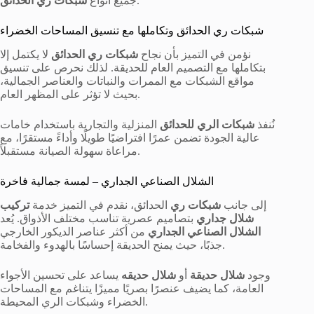
.
جميع أنواع
شبكات ري الحدائق
شبكات ري الحدائق وتكاملها مع تنسيق المساحات الخضراء
نؤمن في التميز بأن نجاح
شبكات ري الحدائق
لا يكتمل إلا
بتكاملها مع التصميم العام للحديقة. لذلك نحرص على تنسيق
مواقع الشبكات مع الممرات والنباتات والعناصر الجمالية،
بحيث لا تؤثر على المظهر العام.
نُنفذ
شبكات الري للحدائق
المنزلية والتجارية باستخدام خامات
عالية الجودة تضمن عمرًا افتراضيًا طويلًا وأداءً مستقرًا، مع
مراعاة سهولة الصيانة مستقبلاً.
الشلال الصناعي الجداري – لمسة جمالية فاخرة
إلى جانب
شبكات ري
الحدائق، نقدم في التميز خدمة
تركيب
شلال جداري
بتصاميم عصرية تناسب مختلف الأذواق. يُعد
الشلال الصناعي الجداري
من أكثر عناصر الديكور الخارجي
جذبًا، حيث يمنح الحديقة إحساسًا بالهدوء والفخامة.
وجود
شلال حديقة
أو
شلال حديقه
يساعد على تحسين الأجواء
العامة، كما يضيف عنصرًا بصريًا مميزًا يتناغم مع المساحات
الخضراء وشبكات الري المحيطة.