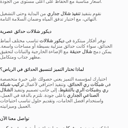
أسعار مناسبة مع الحفاظ على أعلى مستوى من الجودة.
نقوم بتنفيذ
تنفيذ شلال جداري
من البداية وحتى التشغيل
النهائي، مع اختبار تدفق المياه وضمان السلامة التامة.
ديكور شلالات حدائق عصرية
نوفر أفكار مبتكرة في
ديكور شلالات
تناسب مختلف أنماط
الحدائق، سواء كانت حدائق منزلية بسيطة أو مساحات واسعة.
يمكن دمج
شلال حديقة
مع الإضاءة الخارجية والنباتات لتحقيق
مظهر جذاب ومتكامل.
لماذا تختار التميز لتنسيق الحدائق في الرياض؟
اختيارك لمؤسسة التميز يعني حصولك على خبرة متخصصة
في
شبكات ري الحدائق
، وتنفيذ احترافي لأعمال
تركيب شبكة
ري
و
شبكات الري بالتنقيط
، إلى جانب تصميم وتنفيذ
الشلال
الصناعي الجداري
بأعلى جودة. نلتزم بالدقة في العمل،
واستخدام أفضل الخامات، وتقديم حلول تناسب احتياجات
العميل وميزانيته.
تواصل معنا الآن