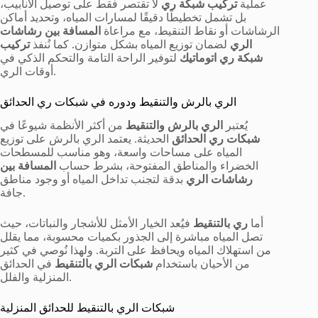
عملية
تركيب شبكة ري
لا تقتصر فقط على توصيل الأنابيب،
بل تشمل تخطيطًا دقيقًا لمسارات المياه، وتحديد أماكن
الرشاشات أو نقاط التنقيط، مع مراعاة
المسافة بين رشاشات
الري
لضمان توزيع المياه بشكل متوازن. كما نُنفذ
تركيب
شبكة ري اتوماتيك
لتوفير الراحة التامة والتحكم الذكي في
أوقات الري.
الري بالرش والتنقيط ودوره في شبكات ري الحدائق
يُعتبر
الري بالرش والتنقيط
من أكثر الأنظمة شيوعًا في
شبكات ري الحدائق
الحديثة. يعتمد الري بالرش على توزيع
المياه على مساحات واسعة، وهو مناسب للمسطحات
الخضراء والمناطق المفتوحة، بشرط حساب
المسافة بين
رشاشات الري
بدقة لتجنب تداخل المياه أو وجود مناطق
جافة.
أما
ري بالتنقيط
فيُعد الخيار الأمثل للأشجار والنباتات، حيث
تصل المياه مباشرة إلى الجذور بكميات محسوبة، مما يقلل
من استهلاك المياه ويحافظ على التربة. ولهذا نُوصي في كثير
من الأحيان باستخدام
شبكات الري بالتنقيط
في الحدائق
المنزلية والفلل.
شبكات الري بالتنقيط للحدائق المنزلية