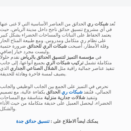
تُعد
شبكات ري
الحدائق من العناصر الأساسية التي لا غنى عنها
في أي مشروع تنسيق حدائق ناجح داخل مدينة الرياض، حيث
يعتمد الحفاظ على النباتات والمساحات الخضراء بشكل كبير
على نظام ري متكامل ومدروس. ومع طبيعة المناخ الحار
وقلة الأمطار، أصبحت
شبكات الري للحدائق
ضرورة حتمية
وليست مجرد خيار إضافي.
في
مؤسسة التميز لتنسيق الحدائق بالرياض
نقدم حلولًا
متكاملة تشمل
تركيب شبكات الري
بجميع أنواعها، إلى جانب
تنفيذ عناصر جمالية راقية مثل
الشلال الصناعي الجداري
الذي
يضيف لمسة فاخرة وهادئة للحديقة.
نحرص في التميز على الجمع بين الجانب الوظيفي والجانب
الجمالي، فنُنفذ
شبكات ري
الحدائق
بكفاءة عالية، مع تصميم
وتنفيذ
شلالات جدارية منزلية
متناسقة مع المساحات
الخضراء، ليحصل العميل على حديقة متكاملة من حيث الأداء
والشكل.
يمكنك ايضاً الاطلاع على :
تنسيق حدائق جدة