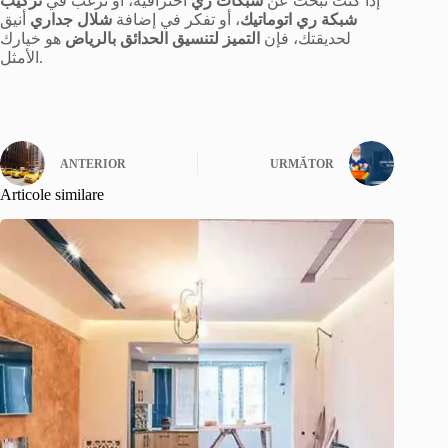
إذا كنت تبحث عن
شبكات ري
احترافية، أو ترغب في
تركيب
شبكة ري اتوماتيك
، أو تفكر في إضافة
شلال جداري
أنيق
لحديقتك، فإن
التميز لتنسيق الحدائق بالرياض
هو خيارك
الأمثل.
ANTERIOR
URMĂTOR
Articole similare