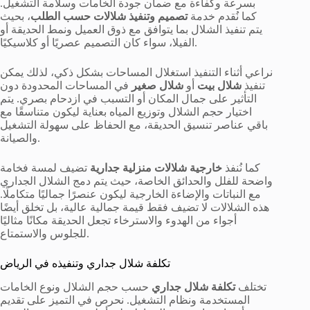
بسرعة وكفاءة مع ضمان جودة الخامات وسلامة التشغيل.
كما نُقدم خدمة
تصميم وتنفيذ شلالات حسب الطلب
، بحيث
يتم تنفيذ الشلال بما يتوافق مع ذوق العميل ونمط الحديقة أو
الفيلا، سواء كان التصميم عصريًا أو كلاسيكيًا.
نراعي أثناء التنفيذ استغلال المساحات بشكل ذكي، لذلك يمكن
تنفيذ
شلال بيت
أو
شلال صغير
في المساحات المحدودة دون
التأثير على جمال المكان أو التسبب في ازدحام بصري. يتم
اختيار حجم الشلال وتوزيع المياه بعناية ليكون متناسقًا مع
باقي عناصر تنسيق الحديقة، مع الحفاظ على سهولة التشغيل
والصيانة.
كما نُنفذ
خارجية شلالات منزلية جدارية
تضيف لمسة فخامة
واضحة للفلل والحدائق الخاصة، حيث يتم دمج الشلال الجداري
مع النباتات والإضاءة الخارجية ليكون عنصرًا جماليًا متكاملًا.
هذه الشلالات لا تضيف فقط قيمة جمالية عالية، بل تخلق أيضًا
أجواء من الهدوء والاسترخاء تجعل الحديقة مكانًا مثاليًا
للجلوس والاستمتاع.
تكلفة شلال جداري وتنفيذه في الرياض
تختلف
تكلفة شلال جداري
حسب حجم الشلال ونوع الخامات
المستخدمة ونظام التشغيل. نحرص في التميز على تقديم