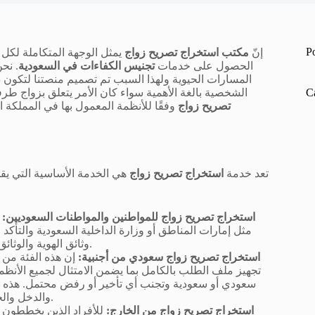
P
إنّ
مكتب استخراج تصريح زواج
يمثل الوجهة المتكاملة لكل 
الحصول على خدمات
تجنيس الكفاءات في السعودية
. نح
المسارات الحيوية ولهذا السبب تم تصميم منصتنا لتكون د
C
الشخصية بالغة الأهمية سواء كان الأمر يتعلق بزواج طر
تصريح زواج
وفقًا للأنظمة المعمول بها في المملكة ا
تعد خدمة
استخراج تصريح زواج
هي الخدمة الأساسية التي يق
استخراج تصريح زواج للمواطنين والمواطنات السعوديين:
ن
مثل إمارات المناطق أو وزارة الداخلية السعودية والتأك
وثائق الهوية والوثائق المتعلقة بالحالة الاجتماعية وشهادات الفحص الطبي قبل الزواج.
استخراج تصريح زواج سعودي من أجنبية:
إن هذه الفئة من 
تجهيز ملف الطلب بالكامل بما يضمن الامتثال لجميع الأنظ
سعودي أو سعودية وتجنب أي تأخير أو رفض محتمل. هذه 
والدخل والحالة الصحية ومكان إقامة الطرف الأجنبي خارج أو داخل المملكة.
استخراج تصريح زواج من الخارج:
للأفراد الذين يخططون ل