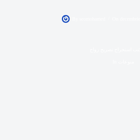
By
seomohamed
On
decembrie
ب استخراج تصريح زواج
منوعات
In