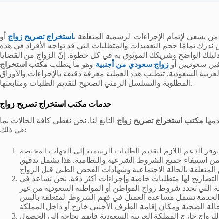
من يسعى لإتمام الإجراءات الرسمية المتعلقة ب
استخراج تصريح زواج
أو
ن ندرك تمامًا حجم التعقيدات والمتطلبات التي قد تواجه الأفراد في هذه
ليلك الواضح وشريكك الموثوق به في كل خطوة. إنّ الزواج من القضايا
فين سعوديين أو
زواج سعودي من أجنبية
وهو ما يتطلب
مكتب استخراج
لعربية السعودية. تتطلب هذه العملية معرفة دقيقة بالإجراءات والأوراق
المطلوبة والتسلسل الزمني الصحيح لتقديم الطلبات ومتابعتها.
خدمات
مكتب استخراج تصريح زواج
دمها
مكتب استخراج تصريح زواج
التابع لنا. نحن نغطي كافة الحالات بما
في ذلك:
وفر الدعم اللازم لتقديم الطلبات الرسمية إلى الجهات المختصة
د من استيفاء جميع الشروط الشرعية والنظامية. هذا يشمل تدقيق
التصاريح لها متطلبات خاصة وإجراءات أكثر دقة. نحن نساعد في
مة التي تحدد شروط زواج المواطن أو المواطنة السعودية من غير
الخدمة تشمل مساعدة العميل في فهم الشروط المتعلقة بالسن
لزواج خارج المملكة العربية السعودية فإنهم بحاجة إلى الحصول