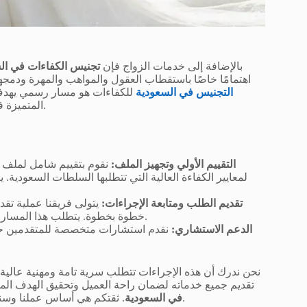
بالإضافة إلى خدمات الزواج فإن
تجنيس الكفاءات في ال
اهتمامًا خاصًا باستقطاب العقول والمواهب والمهرة ودمجهم
التجنيس في السعودية
للكفاءات هو مسار رسمي يهدف 
المتميزة في مجالات نادرة وحيوية مثل الطب والهندسة والتقنية والعلوم والابتكار.
التقييم الأولي وتجهيز الملف:
نقوم بتقييم شامل لملف الم
لمعايير الكفاءة العالية التي تتطلبها السلطات السعودية. 
تقديم الطلب ومتابعة الإجراءات:
يتولى فريقنا عملية تق
خطوة بخطوة. يتطلب هذا المسار تدقيقًا دقيقًا لضمان استيفاء جميع المتطلبات الرسمية والقانونية.
الدعم الاستشاري:
نقدم استشارات متخصصة للمتقدمين حول 
نحن ندرك أن هذه الإجراءات تتطلب سرية تامة ومهنية عالية
تقديم جميع خدماته لضمان راحة العميل وتحقيق الهدف ال
. ثقتكم هي أساس عملنا وسنظل نعمل جاهدين لتلبية طموحاتهم وإنجاز معاملاتكم بكفاءة واحترافية.
في السعودية